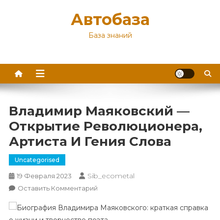
Перейти
Автобаза
к
содержимому
База знаний
Владимир Маяковский —
Открытие Революционера,
Артиста И Гения Слова
Uncategorised
Sib_ecometal
19 Февраля 2023
К
Оставить Комментарий
Владимир
Маяковский