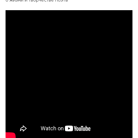
—
Открытие
Революционера,
Артиста
И
Гения
Слова