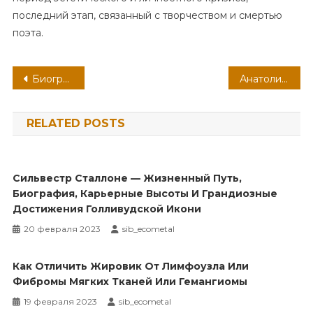
последний этап, связанный с творчеством и смертью
поэта.
Навигация
Биография Татьяны Васильевой на Википедии — все интересные факты и достижения
Анатолий — славная артистическая история маленького кота, заполнившего огромные экраны
по
RELATED POSTS
записям
Сильвестр Сталлоне — Жизненный Путь,
Биография, Карьерные Высоты И Грандиозные
Достижения Голливудской Икони
20 февраля 2023
sib_ecometal
Как Отличить Жировик От Лимфоузла Или
Фибромы Мягких Тканей Или Гемангиомы
19 февраля 2023
sib_ecometal