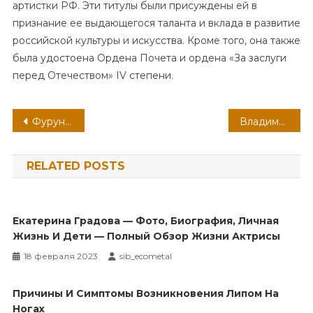
артистки РФ. Эти титулы были присуждены ей в
признание ее выдающегося таланта и вклада в развитие
российской культуры и искусства. Кроме того, она также
была удостоена Ордена Почета и ордена «За заслуги
перед Отечеством» IV степени.
Навигация
Фурункул: симптоматика проявления
Владимир Маяковский — открытие революционера, артиста и гения слова
по
RELATED POSTS
записям
Екатерина Градова — Фото, Биография, Личная
Жизнь И Дети — Полный Обзор Жизни Актрисы
18 февраля 2023
sib_ecometal
Причины И Симптомы Возникновения Липом На
Ногах