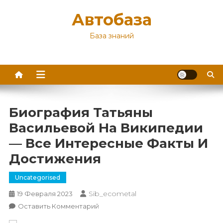
Перейти
Автобаза
к
содержимому
База знаний
Биография Татьяны
Васильевой На Википедии
— Все Интересные Факты И
Достижения
Uncategorised
Sib_ecometal
19 Февраля 2023
К
Оставить Комментарий
Биография