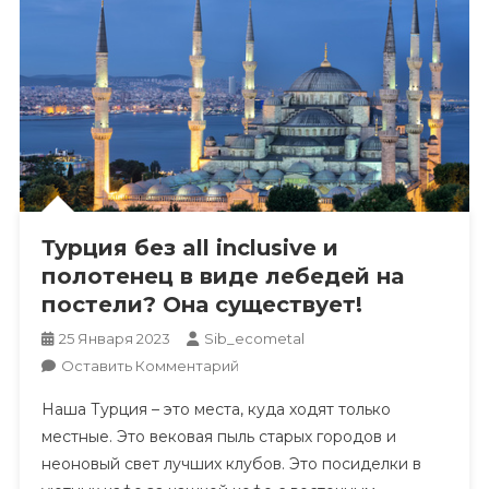
Турция без all inclusive и
полотенец в виде лебедей на
постели? Она существует!
25 Января 2023
Sib_ecometal
К
Оставить Комментарий
Турция
Наша Турция – это места, куда ходят только
Без
местные. Это вековая пыль старых городов и
All
неоновый свет лучших клубов. Это посиделки в
Inclusive