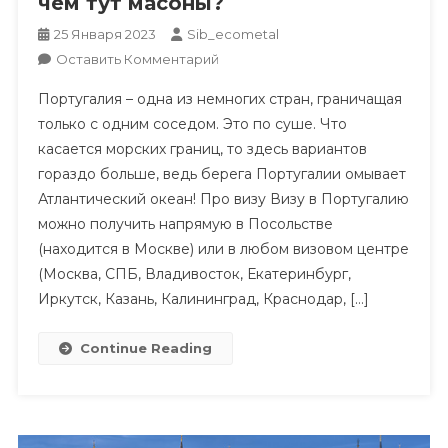
чём тут масоны?
25 Января 2023
Sib_ecometal
К
Оставить Комментарий
Зачем
Португалия – одна из немногих стран, граничащая
Ехать
только с одним соседом. Это по суше. Что
В
касается морских границ, то здесь вариантов
Португалию
гораздо больше, ведь берега Португалии омывает
И
При
Атлантический океан! Про визу Визу в Португалию
Чём
можно получить напрямую в Посольстве
Тут
(находится в Москве) или в любом визовом центре
Масоны?
(Москва, СПБ, Владивосток, Екатеринбург,
Иркутск, Казань, Калининград, Краснодар, […]
Continue Reading