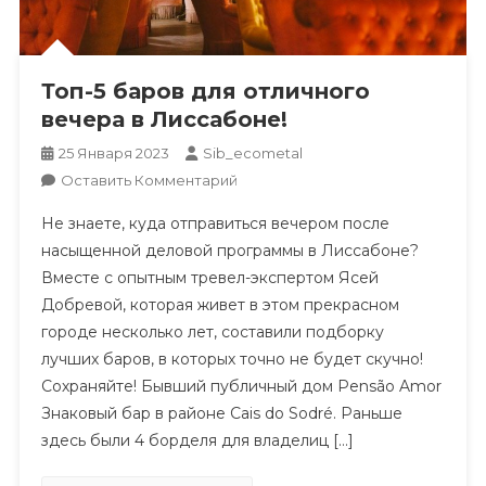
Топ-5 баров для отличного
вечера в Лиссабоне!
25 Января 2023
Sib_ecometal
К
Оставить Комментарий
Топ-5
Не знаете, куда отправиться вечером после
Баров
насыщенной деловой программы в Лиссабоне?
Для
Вместе с опытным тревел-экспертом Ясей
Отличного
Добревой, которая живет в этом прекрасном
Вечера
В
городе несколько лет, составили подборку
Лиссабоне!
лучших баров, в которых точно не будет скучно!
Сохраняйте! Бывший публичный дом Pensão Amor
Знаковый бар в районе Cais do Sodré. Раньше
здесь были 4 борделя для владелиц […]