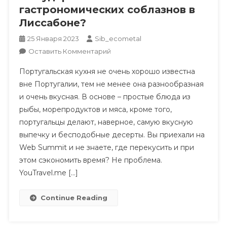
гастрономических соблазнов в
Лиссабоне?
25 Января 2023
Sib_ecometal
К
Оставить Комментарий
Как
Португальская кухня не очень хорошо известна
Удержаться
вне Португалии, тем не менее она разнообразная
От
и очень вкусная. В основе – простые блюда из
Гастрономических
рыбы, морепродуктов и мяса, кроме того,
Соблазнов
В
португальцы делают, наверное, самую вкусную
Лиссабоне?
выпечку и бесподобные десерты. Вы приехали на
Web Summit и не знаете, где перекусить и при
этом сэкономить время? Не проблема.
YouTravel.me […]
Continue Reading