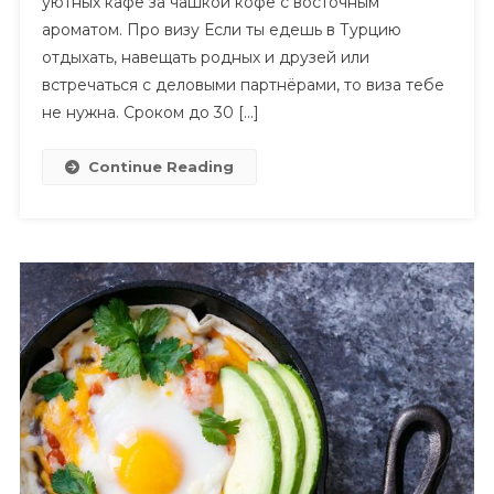
уютных кафе за чашкой кофе с восточным
И
Полотенец
ароматом. Про визу Если ты едешь в Турцию
В
отдыхать, навещать родных и друзей или
Виде
встречаться с деловыми партнёрами, то виза тебе
Лебедей
не нужна. Сроком до 30 […]
На
Постели?
Continue Reading
Она
Существует!