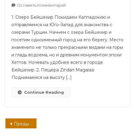
К
Оставить Комментарий
7
1. Озеро Бейшехир Покидаем Каппадокию и
Лучших
отправляемся на Юго-Запад для знакомства с
Мест
озерами Турции. Начнем с озера Бейшехир и
На
посетим одноименный город на его берегу. Место
Пути
Из
знаменито не только прекрасными видами на горы
Каппадокии
и гладь водоема, но и древним монументом эпохи
К
Хеттов. Ночевать удобнее всего в городе
Эгейскому
Бейшехир. 2. Пещера Zindan Magarasi
Морю
Поднимаемся на высоту […]
Через
Анатолию
Continue Reading
Навигация
Предыдущие записи