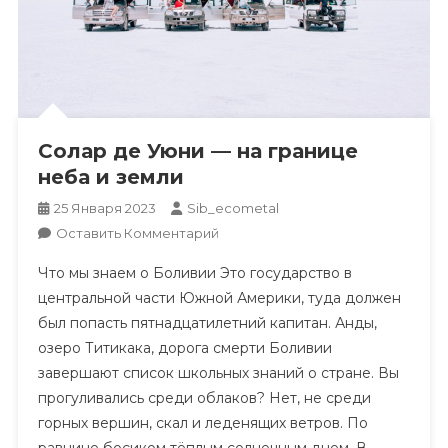
Солар де Уюни — на границе
неба и земли
25 Января 2023
Sib_ecometal
К
Оставить Комментарий
Солар
Что мы знаем о Боливии Это государство в
Де
центральной части Южной Америки, туда должен
Уюни
был попасть пятнадцатилетний капитан. Анды,
—
озеро Титикака, дорога смерти Боливии
На
Границе
завершают список школьных знаний о стране. Вы
Неба
прогуливались среди облаков? Нет, не среди
И
горных вершин, скал и леденящих ветров. По
Земли
равнине босиком тёплым солнечным днем. В