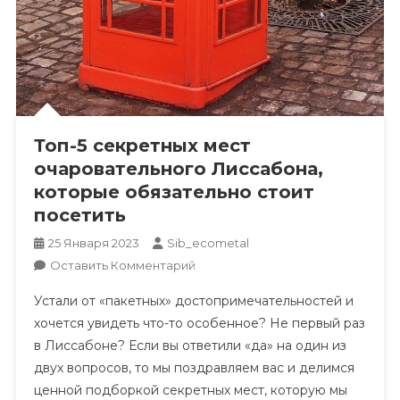
Топ-5 секретных мест
очаровательного Лиссабона,
которые обязательно стоит
посетить
25 Января 2023
Sib_ecometal
К
Оставить Комментарий
Топ-5
Устали от «пакетных» достопримечательностей и
Секретных
хочется увидеть что-то особенное? Не первый раз
Мест
в Лиссабоне? Если вы ответили «да» на один из
Очаровательного
двух вопросов, то мы поздравляем вас и делимся
Лиссабона,
Которые
ценной подборкой секретных мест, которую мы