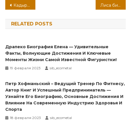
Навигация
Кадырова Медни Мусаевна — биография, достижения и интересные факты
Лиса биография девушка из блэк пинк
по
RELATED POSTS
записям
Драпеко Биография Елена — Удивительные
Факты, Волнующие Достижения И Ключевые
Моменты Жизни Самой Известной Фигуристки!
19 февраля 2023
sib_ecometal
Петр Хофманьский – Ведущий Тренер По Фитнесу,
Автор Книг И Успешный Предприниматель —
Узнайте Его Биографию, Основные Достижения И
Влияние На Современную Индустрию Здоровья И
Спорта
18 февраля 2023
sib_ecometal