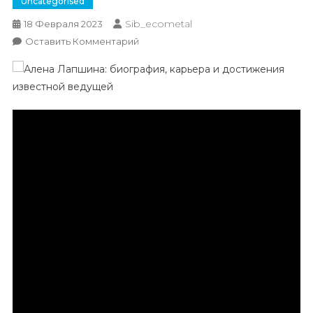
Uncategorised
Sib_ecometal
18 Февраля 2023
К
Оставить Комментарий
Алена
Лапшина
–
Биография,
Карьера
И
Впечатляющие
Достижения
Известной
Телеведущей,
Которая
Завоевала
Сердца
Миллионов
Зрителей