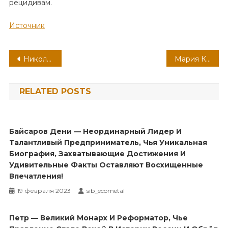
рецидивам.
Источник
Навигация
Николай Григорьевич Маломуж — ученый, писатель, общественный деятель — история жизни, научные открытия и знаменитые произведения
Мария Куликова — интересные факты из биографии, рассказ о личной жизни, новый супруг и фотографии! Сайт О женщинах
по
RELATED POSTS
записям
Байсаров Дени — Неординарный Лидер И
Талантливый Предприниматель, Чья Уникальная
Биография, Захватывающие Достижения И
Удивительные Факты Оставляют Восхищенные
Впечатления!
19 февраля 2023
sib_ecometal
Петр — Великий Монарх И Реформатор, Чье