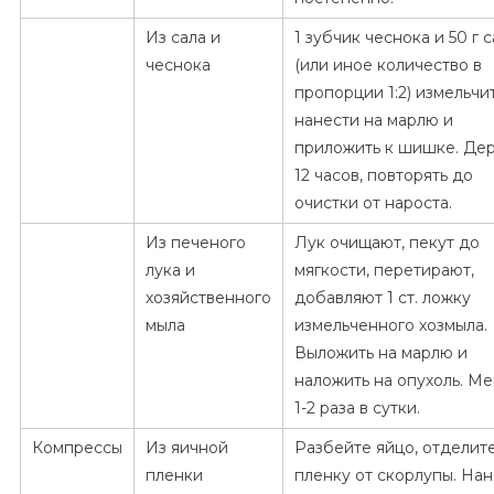
Из сала и
1 зубчик чеснока и 50 г 
чеснока
(или иное количество в
пропорции 1:2) измельчит
нанести на марлю и
приложить к шишке. Де
12 часов, повторять до
очистки от нароста.
Из печеного
Лук очищают, пекут до
лука и
мягкости, перетирают,
хозяйственного
добавляют 1 ст. ложку
мыла
измельченного хозмыла.
Выложить на марлю и
наложить на опухоль. Ме
1-2 раза в сутки.
Компрессы
Из яичной
Разбейте яйцо, отделит
пленки
пленку от скорлупы. На