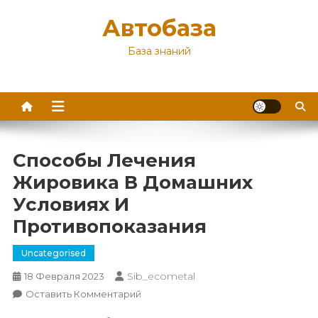
Перейти
Автобаза
к
содержимому
База знаний
Способы Лечения
Жировика В Домашних
Условиях И
Противопоказания
Uncategorised
Sib_ecometal
18 Февраля 2023
К
Оставить Комментарий
Способы