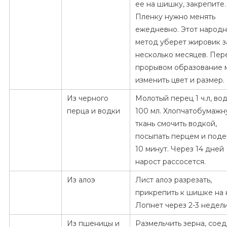
ее на шишку, закрепите.
Пленку нужно менять
ежедневно. Этот народ
метод уберет жировик з
несколько месяцев. Пер
прорывом образование 
изменить цвет и размер.
Из черного
Молотый перец 1 ч.л, во
перца и водки
100 мл. Хлопчатобумаж
ткань смочить водкой,
посыпать перцем и поде
10 минут. Через 14 дней
нарост рассосется.
Из алоэ
Лист алоэ разрезать,
прикрепить к шишке на 
Лопнет через 2-3 недели
Из пшеницы и
Размельчить зерна, сое