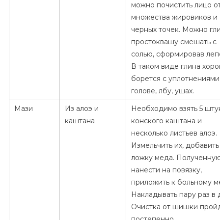
можно почистить лицо о
множества жировиков и
черных точек. Можно гл
простоквашу смешать с
солью, сформировав леп
В таком виде глина хор
борется с уплотнениями
голове, лбу, ушах.
Мази
Из алоэ и
Необходимо взять 5 шту
каштана
конского каштана и
несколько листьев алоэ.
Измельчить их, добавить 
ложку меда. Полученную
нанести на повязку,
приложить к больному м
Накладывать пару раз в 
Очистка от шишки прой
постепенно.