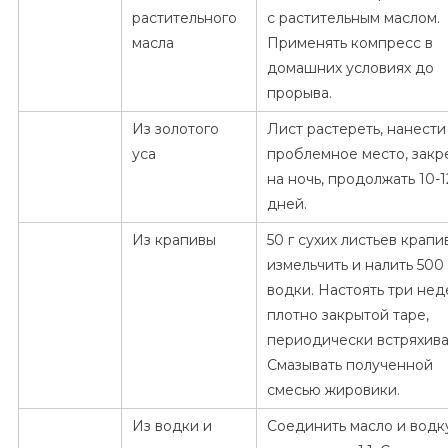
растительного
с растительным маслом.
масла
Применять компресс в
домашних условиях до
прорыва.
Из золотого
Лист растереть, нанести
уса
проблемное место, закр
на ночь, продолжать 10-1
дней.
Из крапивы
50 г сухих листьев крапи
измельчить и налить 500
водки. Настоять три нед
плотно закрытой таре,
периодически встряхива
Смазывать полученной
смесью жировики.
Из водки и
Соединить масло и водк