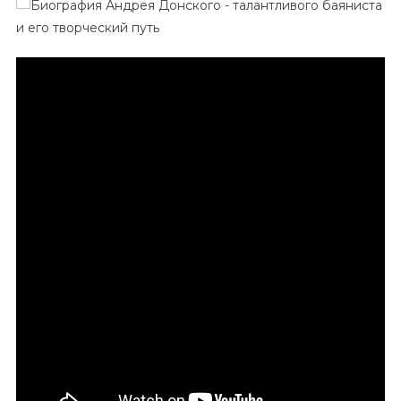
Донской
—
Творческое
Развитие
И
Успехи
Выдающегося
Баяниста