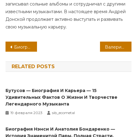
записывал сольные альбомы и сотрудничал с другими
известными музыкантами. В настоящее время Андрей
Донской продолжает активно выступать и развивать
свою музыкальную карьеру.
Навигация
Биография Александра Шепса — талантливого пианиста и композитора, чьи достижения и влияние на мировую музыкальную сцену поражают
Валерий Чкалов — советский летчик-испытатель и герой Советского Союза, чьи подвиги в авиации остаются в истории — биография и факты из Википедии
по
RELATED POSTS
записям
Бутусов — Биография И Карьера — 15
Удивительных Фактов О Жизни И Творчестве
Легендарного Музыканта
19 февраля 2023
sib_ecometal
Биография Нэнси И Анатолия Бондаренко —
История Знаменитой Пары, Полная Страсти,