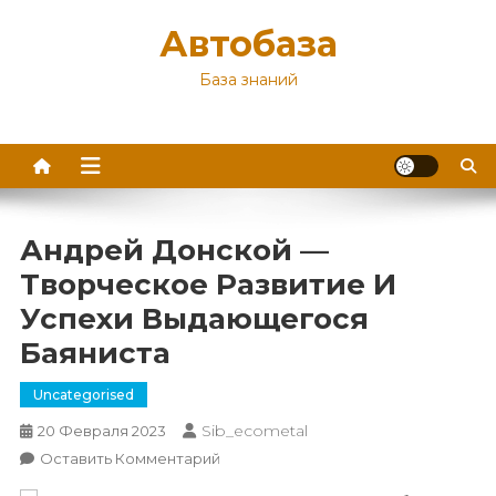
Перейти
Автобаза
к
содержимому
База знаний
Андрей Донской —
Творческое Развитие И
Успехи Выдающегося
Баяниста
Uncategorised
Sib_ecometal
20 Февраля 2023
К
Оставить Комментарий
Андрей