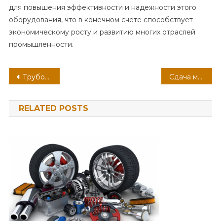
для повышения эффективности и надежности этого
оборудования, что в конечном счете способствует
экономическому росту и развитию многих отраслей
промышленности.
Навигация
Трубопроводная и Запорная Арматура: Необходимые Компоненты Обеспечения Надежности и Функциональности Систем
Сдача металла: Полезное дело для экологии и финансов
по
RELATED POSTS
записям