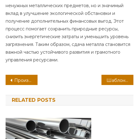
ненужных металлических предметов, но и значимый
вклад в улучшение экологической обстановки и
получение дополнительных финансовых выгод. Этот
процесс помогает сохранить природные ресурсы,
снизить энергетические затраты и уменьшить уровень
загрязнения. Таким образом, сдача металла становится
важной частью устойчивого развития и грамотного
управления ресурсами.
Навигация
Производство оборудования для нефтегазового комплекса, нефтехимии, химии и промышленности минеральных удобрений
Шаблоны для создания сайта: Как выбрать и использовать
по
RELATED POSTS
записям