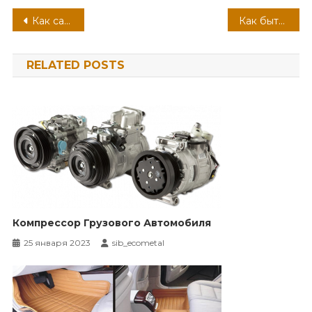
Навигация
Как самому монтировать защиту КПП
Как быть при просроченном техосмотре
по
RELATED POSTS
записям
Компрессор Грузового Автомобиля
25 января 2023
sib_ecometal