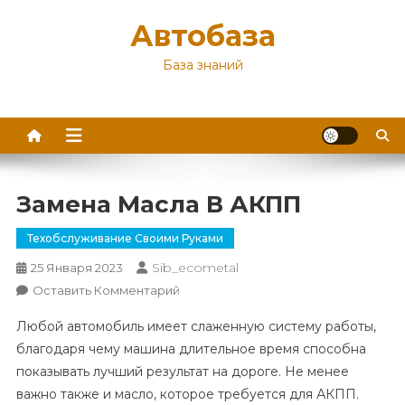
Перейти
Автобаза
к
содержимому
База знаний
Замена Масла В АКПП
Техобслуживание Своими Руками
Sib_ecometal
25 Января 2023
К
Оставить Комментарий
Замена
Любой автомобиль имеет слаженную систему работы,
Масла
благодаря чему машина длительное время способна
В
показывать лучший результат на дороге. Не менее
АКПП
важно также и масло, которое требуется для АКПП.