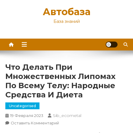
Перейти
Автобаза
к
содержимому
База знаний
Что Делать При
Множественных Липомах
По Всему Телу: Народные
Средства И Диета
Uncategorised
Sib_ecometal
19 Февраля 2023
К
Оставить Комментарий
Что