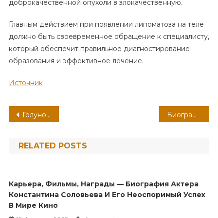
доброкачественной опухоли в злокачественную.
Главным действием при появлении липоматоза на теле
должно быть своевременное обращение к специалисту,
который обеспечит правильное диагностирование
образования и эффективное лечение.
Источник
Навигация
Голунова Елена — биография, дети, личная жизнь — уникальные факты о жизни и карьере
Биография Доможировой Марины — история ранних лет, величайших достижений и непрерывно развивающейся карьеры
по
RELATED POSTS
записям
Карьера, Фильмы, Награды — Биография Актера
Константина Соловьева И Его Неоспоримый Успех
В Мире Кино