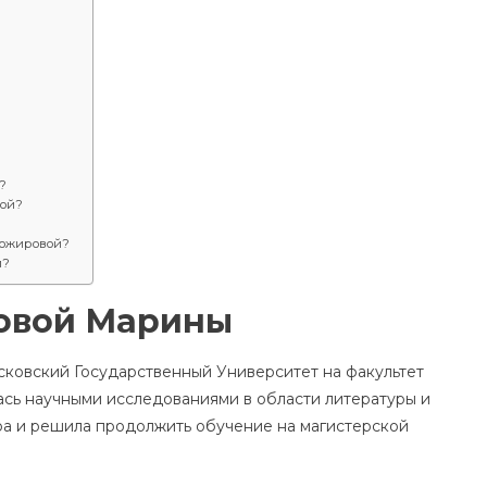
?
вой?
можировой?
й?
овой Марины
ковский Государственный Университет на факультет
ась научными исследованиями в области литературы и
вра и решила продолжить обучение на магистерской