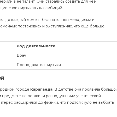
рили в ее талант. Они старались создать для нее
ации своих музыкальных амбиций.
е, где каждый момент был наполнен мелодиями и
семейных постановках и выступлениях, что еще больше
Род деятельности
Врач
Преподаватель музыки
ия
 родном городе
Караганда
. В детстве она проявила большо
том предмете не оставили равнодушными ученический
нтерес расширился до физики, что подтолкнуло ее выбрать
.