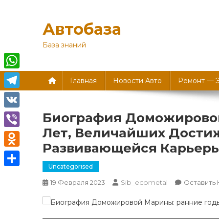
Перейти
к
Автобаза
содержимому
База знаний
WhatsApp
Главная
Новости Авто
Ремонт — 
Telegram
Биография Доможирово
VK
Лет, Величайших Дости
Viber
Развивающейся Карьер
Odnoklassniki
Uncategorised
Отправить
Sib_ecometal
19 Февраля 2023
Оставить