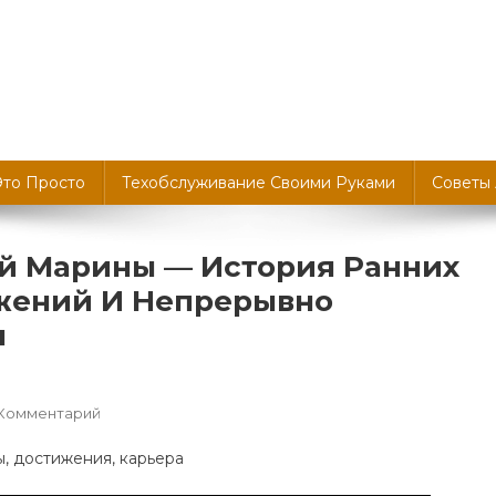
Это Просто
Техобслуживание Своими Руками
Советы
й Марины — История Ранних
жений И Непрерывно
ы
К
 Комментарий
Биография
Доможировой
Марины