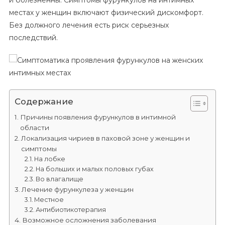
и болезненны. Симптомы фурункулов на интимных
Фурункулов
местах у женщин включают физический дискомфорт.
На
Без должного лечения есть риск серьезных
Женских
Интимных
последствий.
Местах
Содержание
Причины появления фурункулов в интимной
области
Локализация чириев в паховой зоне у женщин и
симптомы
На лобке
На больших и малых половых губах
Во влагалище
Лечение фурункулеза у женщин
Местное
Антибиотикотерапия
Возможное осложнения заболевания