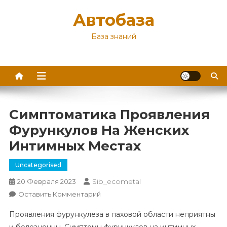
Перейти
Автобаза
к
содержимому
База знаний
Симптоматика Проявления
Фурункулов На Женских
Интимных Местах
Uncategorised
Sib_ecometal
20 Февраля 2023
К
Оставить Комментарий
Симптоматика
Проявления фурункулеза в паховой области неприятны
Проявления