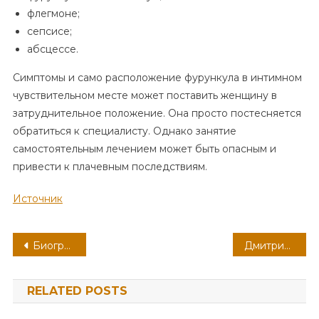
флегмоне;
сепсисе;
абсцессе.
Симптомы и само расположение фурункула в интимном
чувствительном месте может поставить женщину в
затруднительное положение. Она просто постесняется
обратиться к специалисту. Однако занятие
самостоятельным лечением может быть опасным и
привести к плачевным последствиям.
Источник
Навигация
Биография Ярика Бро — самые удивительные и необычные моменты из жизни известного рэпера
Дмитрий Ульянов — история жизни и карьеры талантливого актера, его успехи в кино и на сцене
по
RELATED POSTS
записям