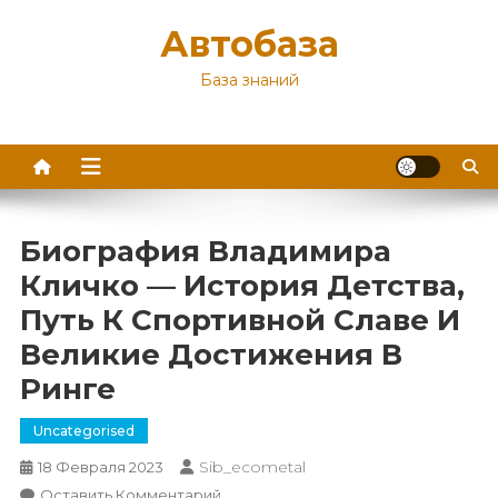
Перейти
Автобаза
к
содержимому
База знаний
Биография Владимира
Кличко — История Детства,
Путь К Спортивной Славе И
Великие Достижения В
Ринге
Uncategorised
Sib_ecometal
18 Февраля 2023
К
Оставить Комментарий