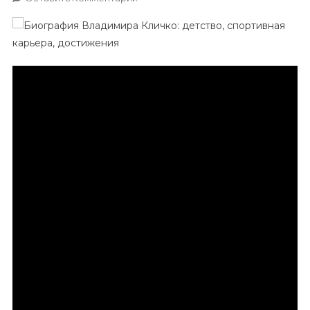
Биография
Владимира
Кличко
—
История
Детства,
Путь
К
Спортивной
Славе
И
Великие
Достижения
В
Ринге