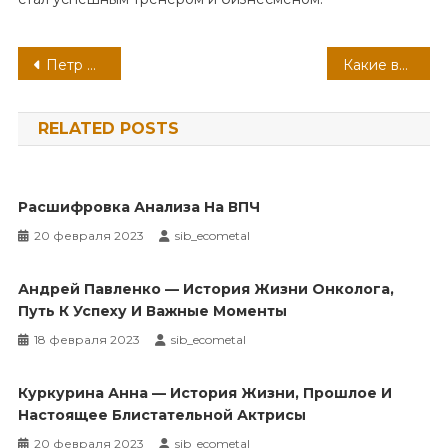
Навигация
Петр Кислов — талантливый музыкант, композитор и продюсер, чья биография полна успехов и интересных фактов
Какие витамины помогут в лечении фурункулеза
по
RELATED POSTS
записям
Расшифровка Анализа На ВПЧ
20 февраля 2023
sib_ecometal
Андрей Павленко — История Жизни Онколога,
Путь К Успеху И Важные Моменты
18 февраля 2023
sib_ecometal
Куркурина Анна — История Жизни, Прошлое И
Настоящее Блистательной Актрисы
20 февраля 2023
sib_ecometal