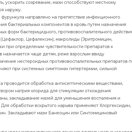
ь, ускорить созревание, мази способствуют местному
я наружу.
е фурункула направлено на препятствие инфекционного
ния бактериальных компонентов в кровь путем назначения
ных форм бактерицидного, противовоспалительного действия
Цефаклор, Цефалексин), макролиды (Эритромицин,
ки при определении чувствительности препаратов к
в назначается чаще детям, реже взрослым ввиду
начение нестероидных противовоспалительных препаратов п
няют при системных симптомах гипертермии, сильной
ка проводится обработка антисептическими веществами,
твором натрия хлорида для стимуляции отхождения
аны, закладывание мазей для уменьшения воспаления и
 Для обработки вскрытого нарыва применяют Хлоргексидин,
ин. Закладывают мази Банеоцин или Синтомициновый