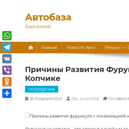
Перейти
к
Автобаза
содержимому
База знаний
WhatsApp
Главная
Новости Авто
Ремонт — 
Telegram
Причины Развития Фуру
VK
Копчике
Viber
Uncategorised
Odnoklassniki
Sib_ecometal
18 Февраля 2023
Оставить
Отправить
Фурункул на копчике – это элемент с гнойным с