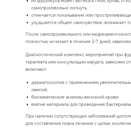
из фурункула может вытекать гной, кровь, отх
самопроизвольно лопнуть;
отмечается покалывание или простреливающие
ухудшается общее самочувствие, возникает тош
После самопроизвольного или медикаментозного
полностью исчезает в течение 2-7 дней, зависим
Диагностический комплекс мероприятий при фуру
терапевта или консультации хирурга, зависимо 
включают:
дерматоскопия с применением увеличительны
лампой;
биохимические анализы венозной крови;
взятие материала для проведения бактериаль
При наличии сопутствующих заболеваний дополн
для составления плана лечения с целью исключе