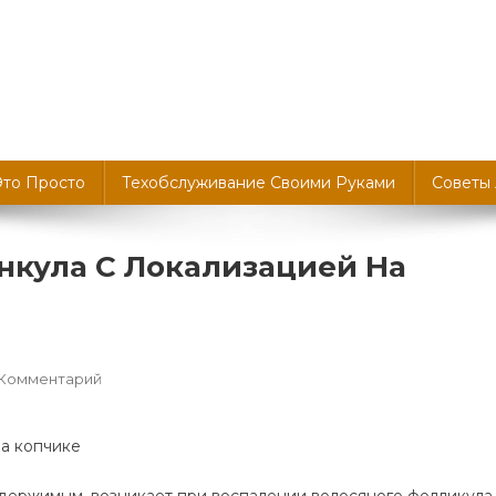
Это Просто
Техобслуживание Своими Руками
Советы
нкула С Локализацией На
К
 Комментарий
Причины
Развития
Фурункула
С
одержимым, возникает при воспалении волосяного фолликула,