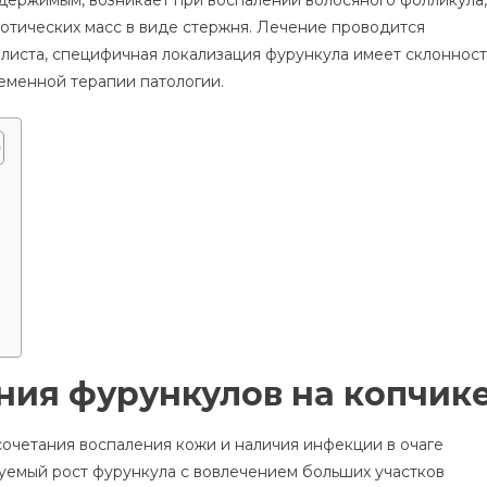
Локализацией
отических масс в виде стержня. Лечение проводится
На
листа, специфичная локализация фурункула имеет склонност
Копчике
еменной терапии патологии.
ия фурункулов на копчик
сочетания воспаления кожи и наличия инфекции в очаге
уемый рост фурункула с вовлечением больших участков