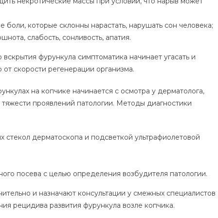
одить некротические массы при условии, что нарыв может
 боли, которые склонны нарастать, нарушать сон человека;
нота, слабость, сонливость, апатия.
 вскрытия фурункула симптоматика начинает угасать и
о от скорости регенерации организма.
нкулах на копчике начинается с осмотра у дерматолога,
от тяжести проявлений патологии. Методы диагностики
х стекол дерматоскопа и подсветкой ультрафиолетовой
ного посева с целью определения возбудителя патологии.
ительно и назначают консультации у смежных специалистов
ния рецидива развития фурункула возле копчика.