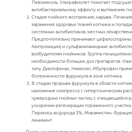
Левомеколь. Ультрафиолет помогает подсушит
антибактериальному эффекту и вытяжению гно
Стадия гнойного воспаления, нарыва. Лечени
заражения здоровых тканей копчика и попада
системных антибиотиков, местных лекарствен
Предпочтительно принимают цефалоспорины (
Азитромицин) и сульфаниламидные антибиоти
возбудителям гнойников. Группа пенициллино
необходимости больших доз препаратов. Наз
типу Диклофенак, Нимесил, Ибупрофен приме
болезненности фурункула в зоне копчика.
В стадии прорыва фурункула в области копчи
наложение компресса с гипертоническим рас
чужеродных гнойных частиц с очищающейся р
ускорении регенерации пораженного участка.
Перекись водорода 3%, Мирамистин, Фурацил
линимент.