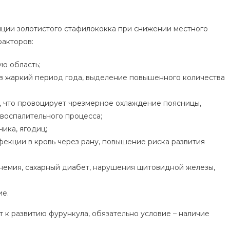
нции золотистого стафилококка при снижении местного
акторов:
ю область;
в жаркий период года, выделение повышенного количества
, что провоцирует чрезмерное охлаждение поясницы,
воспалительного процесса;
ика, ягодиц;
фекции в кровь через рану, повышение риска развития
немия, сахарный диабет, нарушения щитовидной железы,
ие.
 к развитию фурункула, обязательно условие – наличие