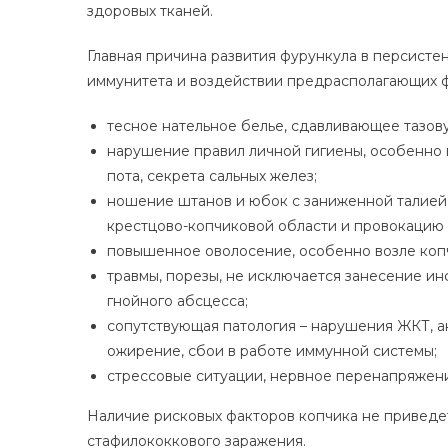
здоровых тканей.
Главная причина развития фурункула в персисте
иммунитета и воздействии предрасполагающих ф
тесное нательное белье, сдавливающее тазову
нарушение правил личной гигиены, особенно 
пота, секрета сальных желез;
ношение штанов и юбок с заниженной талией
крестцово-копчиковой области и провокацию 
повышенное оволосение, особенно возле копч
травмы, порезы, не исключается занесение ин
гнойного абсцесса;
сопутствующая патология – нарушения ЖКТ, а
ожирение, сбои в работе иммунной системы;
стрессовые ситуации, нервное перенапряжен
Наличие рисковых факторов копчика не приведет
стафилококкового заражения.