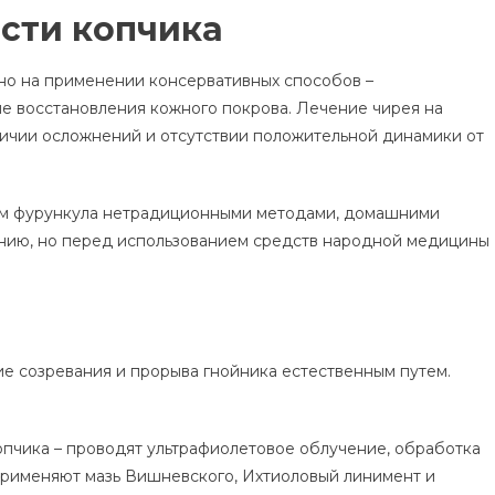
асти копчика
но на применении консервативных способов –
е восстановления кожного покрова. Лечение чирея на
личии осложнений и отсутствии положительной динамики от
ем фурункула нетрадиционными методами, домашними
нию, но перед использованием средств народной медицины
е созревания и прорыва гнойника естественным путем.
опчика – проводят ультрафиолетовое облучение, обработка
Применяют мазь Вишневского, Ихтиоловый линимент и