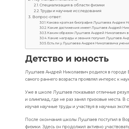
Специализация в области физики
Труды и научные исследования
Вопрос-ответ:
Какова краткая биография Лушпаева Андрея 
Какие достижения имеет Лушпаев Андрей Нико
Каким образом Лушпаев Андрей Николаевич вн
Какие награды и звания получил Лушпаев Ан
Есть ли у Лушпаева Андрея Николаевича учен
Детство и юность
Лушпаев Андрей Николаевич родился в городе Во
самого раннего возраста проявлял интерес к нау
Уже в школе Лушпаев показывал отличные резуль
и олимпиад, где не раз занял призовые места. 
изучая научные труды и участвуя в научных эксп
После окончания школы Лушпаев поступил в Вор
физики. Здесь он продолжил активно участвовать