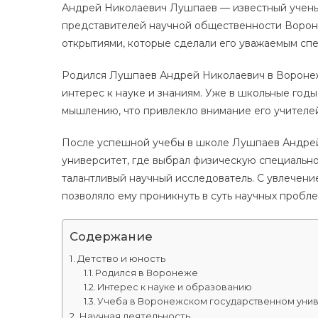
Андрей Николаевич Лушпаев — известный учены
представителей научной общественности Ворон
открытиями, которые сделали его уважаемым сп
Родился Лушпаев Андрей Николаевич в Воронеже
интерес к науке и знаниям. Уже в школьные годы
мышлению, что привлекло внимание его учителей
После успешной учебы в школе Лушпаев Андрей
университет, где выбрал физическую специально
талантливый научный исследователь. С увлечени
позволяло ему проникнуть в суть научных пробл
Содержание
Детство и юность
Родился в Воронеже
Интерес к науке и образованию
Учеба в Воронежском государственном уни
Научная деятельность