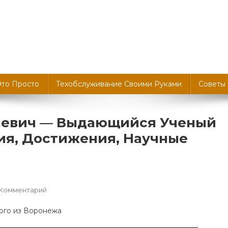
Это Просто
Техобслуживание Своими Руками
Советы
аевич — Выдающийся Ученый
ия, Достижения, Научные
К
 Комментарий
Лушпаев
Андрей
Николаевич