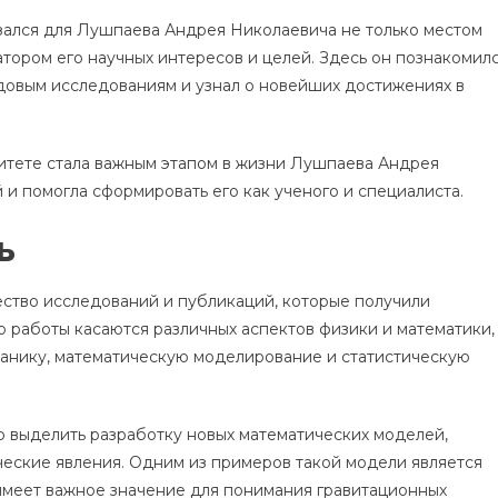
ался для Лушпаева Андрея Николаевича не только местом
атором его научных интересов и целей. Здесь он познакомил
довым исследованиям и узнал о новейших достижениях в
итете стала важным этапом в жизни Лушпаева Андрея
 и помогла сформировать его как ученого и специалиста.
ь
ство исследований и публикаций, которые получили
о работы касаются различных аспектов физики и математики,
ханику, математическую моделирование и статистическую
о выделить разработку новых математических моделей,
ческие явления. Одним из примеров такой модели является
 имеет важное значение для понимания гравитационных