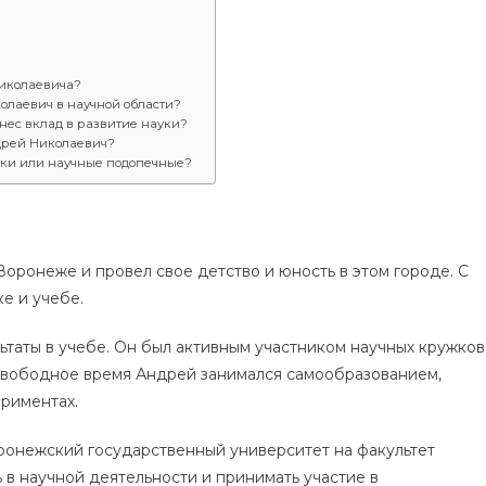
Николаевича?
лаевич в научной области?
ес вклад в развитие науки?
дрей Николаевич?
ики или научные подопечные?
ронеже и провел свое детство и юность в этом городе. С
ке и учебе.
таты в учебе. Он был активным участником научных кружков
В свободное время Андрей занимался самообразованием,
ериментах.
онежский государственный университет на факультет
 в научной деятельности и принимать участие в