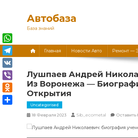
Перейти
к
Автобаза
содержимому
База знаний
WhatsApp
Главная
Новости Авто
Ремонт — 
Telegram
Лушпаев Андрей Никол
VK
Из Воронежа — Биограф
Viber
Открытия
Odnoklassniki
Uncategorised
Отправить
Sib_ecometal
18 Февраля 2023
Оставить