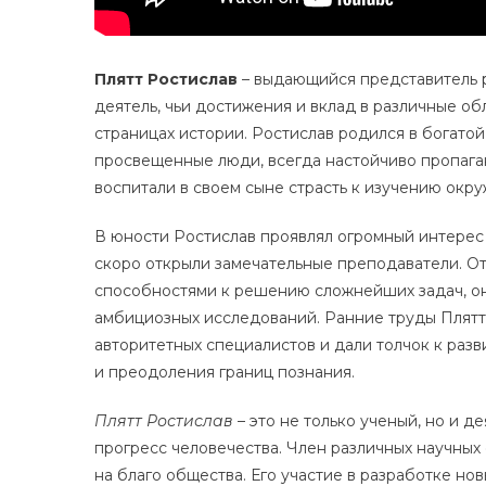
Плятт Ростислав
– выдающийся представитель 
деятель, чьи достижения и вклад в различные об
страницах истории. Ростислав родился в богатой
просвещенные люди, всегда настойчиво пропага
воспитали в своем сыне страсть к изучению окр
В юности Ростислав проявлял огромный интерес
скоро открыли замечательные преподаватели. О
способностями к решению сложнейших задач, он
амбициозных исследований. Ранние труды Плятта
авторитетных специалистов и дали толчок к раз
и преодоления границ познания.
Плятт Ростислав
– это не только ученый, но и д
прогресс человечества. Член различных научных 
на благо общества. Его участие в разработке но