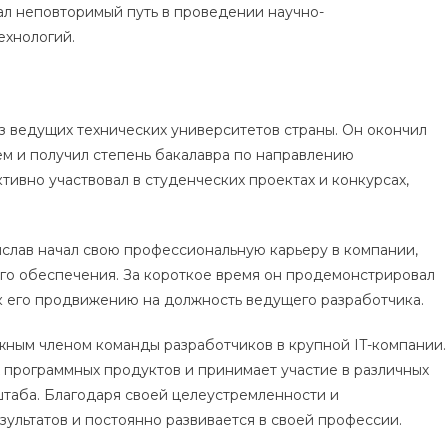
дал неповторимый путь в проведении научно-
ехнологий.
з ведущих технических университетов страны. Он окончил
ем и получил степень бакалавра по направлению
тивно участвовал в студенческих проектах и конкурсах,
слав начал свою профессиональную карьеру в компании,
го обеспечения. За короткое время он продемонстрировал
 к его продвижению на должность ведущего разработчика.
жным членом команды разработчиков в крупной IT-компании.
 программных продуктов и принимает участие в различных
таба. Благодаря своей целеустремленности и
ультатов и постоянно развивается в своей профессии.