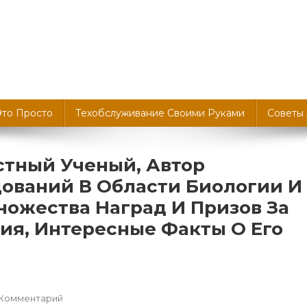
Это Просто
Техобслуживание Своими Руками
Советы
стный Ученый, Автор
ований В Области Биологии И
ножества Наград И Призов За
ия, Интересные Факты О Его
К
 Комментарий