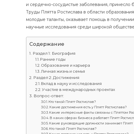
и сердечно-сосудистые заболевания, принесло б
Труды Плятта Ростислава в области образовани
молодые таланты, оказывает помощь в получении
научные исследования среди широкой обществе
Содержание
Раздел 1: Биография
Ранние годы
Образование и карьера
Личная жизнь и семья
Раздел 2: Достижения
Вклад в науку и исследования
Участие в международных проектах
Вопрос-ответ:
Кто такой Плятт Ростислав?
Какие достижения есть у Плятт Ростислава?
Какие интересные факты связаны с Пляттом Ро
В каких сферах бизнеса работает Плятт Ростис
Какие руководящие должности занимает Плятт 
Кто такой Плятт Ростислав?
Какие достижения есть у Плятта Ростислава?