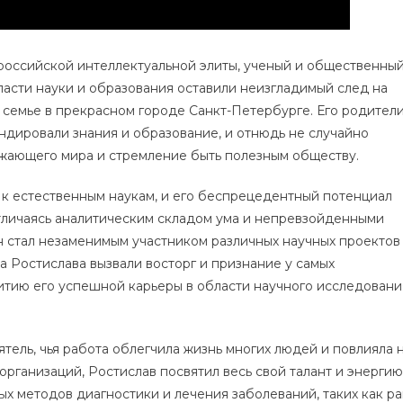
Научные
Достижения,
Интересные
российской интеллектуальной элиты, ученый и общественны
Факты
ласти науки и образования оставили неизгладимый след на
О
 семье в прекрасном городе Санкт-Петербурге. Его родители
Его
ндировали знания и образование, и отнюдь не случайно
Жизни
ужающего мира и стремление быть полезным обществу.
 к естественным наукам, и его беспрецедентный потенциал
тличаясь аналитическим складом ума и непревзойденными
 стал незаменимым участником различных научных проектов
 Ростислава вызвали восторг и признание у самых
витию его успешной карьеры в области научного исследовани
еятель, чья работа облегчила жизнь многих людей и повлияла 
организаций, Ростислав посвятил весь свой талант и энергию
вых методов диагностики и лечения заболеваний, таких как ра