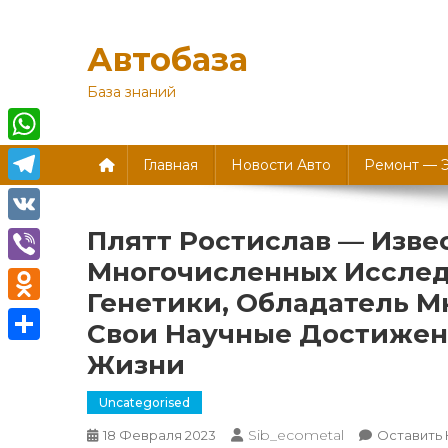
Перейти
к
Автобаза
содержимому
База знаний
WhatsApp
Главная
Новости Авто
Ремонт — 
Telegram
Плятт Ростислав — Изве
VK
Многочисленных Исслед
Viber
Генетики, Обладатель М
Odnoklassniki
Свои Научные Достижен
Отправить
Жизни
Uncategorised
Sib_ecometal
18 Февраля 2023
Оставить