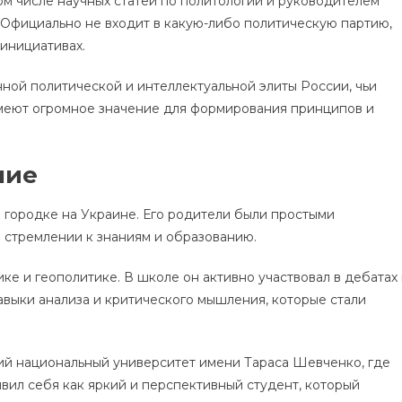
ом числе научных статей по политологии и руководителем
 Официально не входит в какую-либо политическую партию,
 инициативах.
ной политической и интеллектуальной элиты России, чьи
имеют огромное значение для формирования принципов и
ние
м городке на Украине. Его родители были простыми
 стремлении к знаниям и образованию.
ике и геополитике. В школе он активно участвовал в дебатах
авыки анализа и критического мышления, которые стали
ий национальный университет имени Тараса Шевченко, где
явил себя как яркий и перспективный студент, который