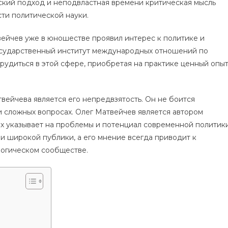
еский подход и неподвластная времени критическая мысль
сти политической науки.
твейчев уже в юношестве проявил интерес к политике и
осударственный институт международных отношений по
трудиться в этой сфере, приобретая на практике ценный опы
вейчева является его непредвзятость. Он не боится
и сложных вопросах. Олег Матвейчев является автором
х указывает на проблемы и потенциал современной политики
и широкой публики, а его мнение всегда приводит к
логическом сообществе.