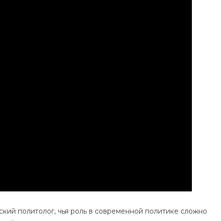
Достижения
И
Важная
Роль
Политолога
В
Современной
Политике
ский политолог, чья роль в современной политике сложно