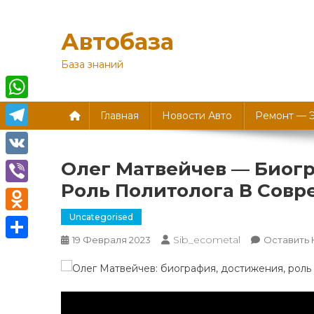
Перейти
к
Автобаза
содержимому
База знаний
WhatsApp
Главная
Новости Авто
Ремонт — 
Telegram
Олег Матвейчев — Биог
VK
Роль Политолога В Сов
Viber
Uncategorised
Odnoklassniki
Sib_ecometal
19 Февраля 2023
Оставить
Отправить