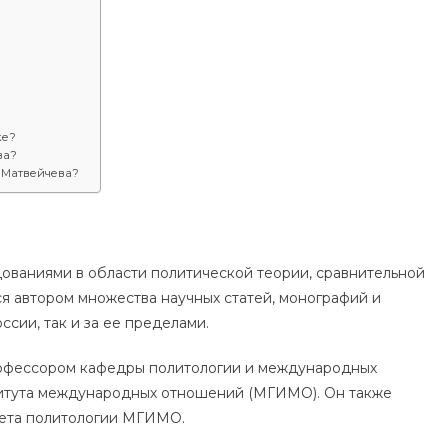
ке?
ва?
 Матвейчева?
ованиями в области политической теории, сравнительной
ся автором множества научных статей, монографий и
ссии, так и за ее пределами.
рофессором кафедры политологии и международных
итута международных отношений (МГИМО). Он также
тета политологии МГИМО.