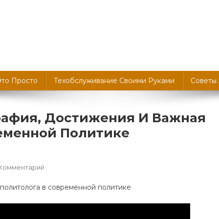
Это Просто
Техобслуживание Своими Руками
Советы
рафия, Достижения И Важная
ременной Политике
К
 Комментарий
Олег
Матвейчев
—
Биография,