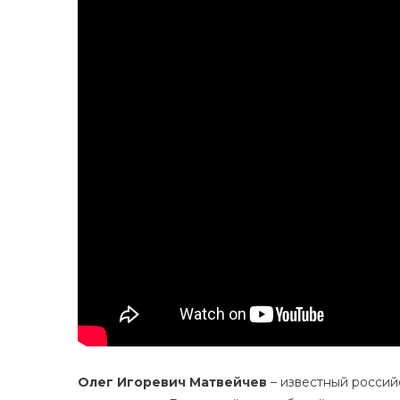
Олег Игоревич Матвейчев
– известный россий