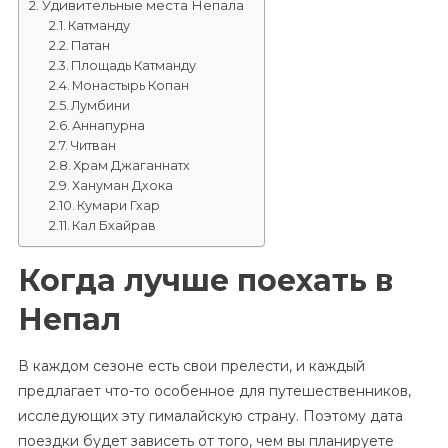
Удивительные места Непала
Катманду
Патан
Площадь Катманду
Монастырь Копан
Лумбини
Аннапурна
Читван
Храм Джаганнатх
Хануман Дхока
Кумари Гхар
Кал Бхайрав
Когда лучше поехать в
Непал
В каждом сезоне есть свои прелести, и каждый
предлагает что-то особенное для путешественников,
исследующих эту гималайскую страну. Поэтому дата
поездки будет зависеть от того, чем вы планируете