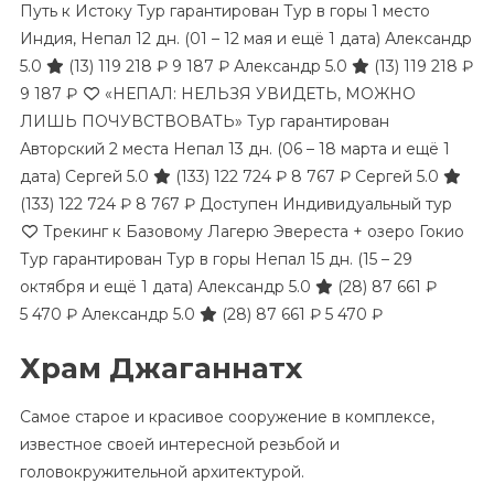
Путь к Истоку Тур гарантирован Тур в горы 1 место
Индия, Непал
12 дн.
(01 – 12 мая и ещё 1 дата)
Александр
5.0
(13)
119 218 ₽
9 187 ₽
Александр 5.0
(13)
119 218 ₽
9 187 ₽
«НЕПАЛ: НЕЛЬЗЯ УВИДЕТЬ, МОЖНО
ЛИШЬ ПОЧУВСТВОВАТЬ» Тур гарантирован
Авторский 2 места Непал
13 дн.
(06 – 18 марта и ещё 1
дата)
Сергей 5.0
(133)
122 724 ₽
8 767 ₽
Сергей 5.0
(133)
122 724 ₽
8 767 ₽
Доступен Индивидуальный тур
Трекинг к Базовому Лагерю Эвереста + озеро Гокио
Тур гарантирован Тур в горы Непал
15 дн.
(15 – 29
октября и ещё 1 дата)
Александр 5.0
(28)
87 661 ₽
5 470 ₽
Александр 5.0
(28)
87 661 ₽
5 470 ₽
Храм Джаганнатх
Самое старое и красивое сооружение в комплексе,
известное своей интересной резьбой и
головокружительной архитектурой.