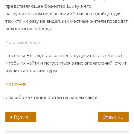
представляющее божество Шиву в его
разрушительном проявлении. Отлично подойдет для
тех, кто ни разу не видел, как местные жители проводят
религиозные обряды.
Фото: agentika.com
Посещая Непал, вы окажетесь в удивительных местах.
Чтобы их найти и погрузиться в мир впечатлений, стоит
изучить авторские туры.
Источник
Спасибо за чтение статей на нашем сайте
Навигация
Грузия — выбираем направление
Отдых на Мальдивах – стоит ли ехать и сколько стоит, если поехать
по