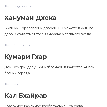
Фото: religionworld.in
Хануман Дхока
Бывший Королевский дворец. Вы можете выйти во
двор и увидеть статую Ханумана у главного входа.
Фото: fototerra.ru
Кумари Гхар
Дом Кумари: девушки, избранной в качестве живой
богини города.
Фото: pac.ru
Кал Бхайрав
Красочное каменное изображение Бхайрава,