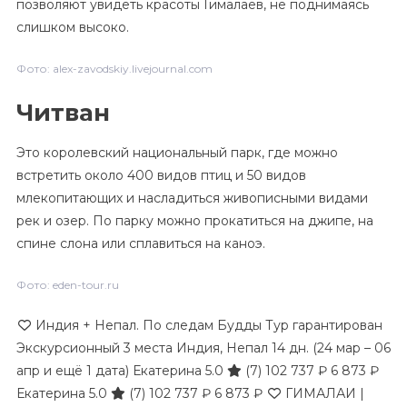
позволяют увидеть красоты Гималаев, не поднимаясь
слишком высоко.
Фото: alex-zavodskiy.livejournal.com
Читван
Это королевский национальный парк, где можно
встретить около 400 видов птиц и 50 видов
млекопитающих и насладиться живописными видами
рек и озер. По парку можно прокатиться на джипе, на
спине слона или сплавиться на каноэ.
Фото: eden-tour.ru
Индия + Непал. По следам Будды Тур гарантирован
Экскурсионный 3 места Индия, Непал
14 дн.
(24 мар – 06
апр и ещё 1 дата)
Екатерина 5.0
(7)
102 737 ₽
6 873 ₽
Екатерина 5.0
(7)
102 737 ₽
6 873 ₽
ГИМАЛАИ |