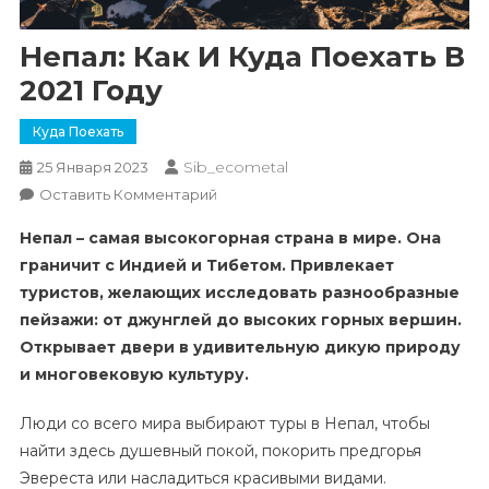
Непал: Как И Куда Поехать В
2021 Году
Куда Поехать
Sib_ecometal
25 Января 2023
К
Оставить Комментарий
Непал:
Непал – самая высокогорная страна в мире. Она
Как
граничит с Индией и Тибетом. Привлекает
И
туристов, желающих исследовать разнообразные
Куда
пейзажи: от джунглей до высоких горных вершин.
Поехать
В
Открывает двери в удивительную дикую природу
2021
и многовековую культуру.
Году
Люди со всего мира выбирают туры в Непал, чтобы
найти здесь душевный покой, покорить предгорья
Эвереста или насладиться красивыми видами.