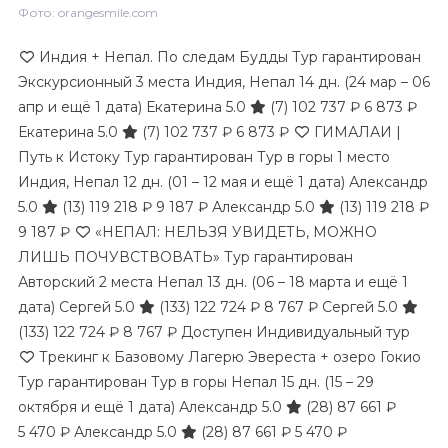
Фото: orangesmile.com
Индия + Непал. По следам Будды Тур гарантирован
Экскурсионный 3 места Индия, Непал
14 дн.
(24 мар – 06
апр и ещё 1 дата)
Екатерина 5.0
(7)
102 737 ₽
6 873 ₽
Екатерина 5.0
(7)
102 737 ₽
6 873 ₽
ГИМАЛАИ |
Путь к Истоку Тур гарантирован Тур в горы 1 место
Индия, Непал
12 дн.
(01 – 12 мая и ещё 1 дата)
Александр
5.0
(13)
119 218 ₽
9 187 ₽
Александр 5.0
(13)
119 218 ₽
9 187 ₽
«НЕПАЛ: НЕЛЬЗЯ УВИДЕТЬ, МОЖНО
ЛИШЬ ПОЧУВСТВОВАТЬ» Тур гарантирован
Авторский 2 места Непал
13 дн.
(06 – 18 марта и ещё 1
дата)
Сергей 5.0
(133)
122 724 ₽
8 767 ₽
Сергей 5.0
(133)
122 724 ₽
8 767 ₽
Доступен Индивидуальный тур
Трекинг к Базовому Лагерю Эвереста + озеро Гокио
Тур гарантирован Тур в горы Непал
15 дн.
(15 – 29
октября и ещё 1 дата)
Александр 5.0
(28)
87 661 ₽
5 470 ₽
Александр 5.0
(28)
87 661 ₽
5 470 ₽