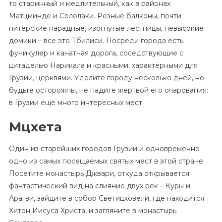
то старинный и медлительный, как в районах
Матцминде и Сололаки. Резные балконы, почти
питерские парадные, изогнутые лестницы, невысокие
домики – все это Тбилиси. Посреди города есть
фуникулер и канатная дорога, соседствующие с
цитаделью Нарикала и красными, характерными для
Грузии, церквями. Уделите городу несколько дней, но
будьте осторожны, не падите жертвой его очарования:
в Грузии еще много интересных мест.
Мцхета
Один из старейших городов Грузии и одновременно
одно из самых посещаемых святых мест в этой стране.
Посетите монастырь Джвари, откуда открывается
фантастический вид на слияние двух рек – Куры и
Арагви, зайдите в собор Светицховели, где находится
Хитон Иисуса Христа, и загляните в монастырь