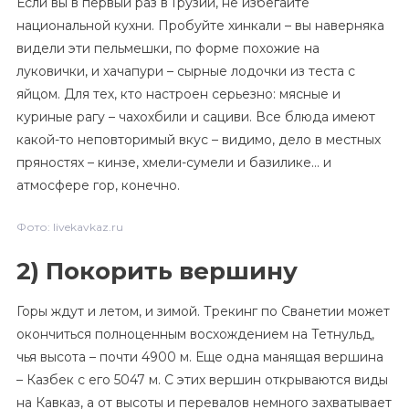
Если вы в первый раз в Грузии, не избегайте
национальной кухни. Пробуйте хинкали – вы наверняка
видели эти пельмешки, по форме похожие на
луковички, и хачапури – сырные лодочки из теста с
яйцом. Для тех, кто настроен серьезно: мясные и
куриные рагу – чахохбили и сациви. Все блюда имеют
какой-то неповторимый вкус – видимо, дело в местных
пряностях – кинзе, хмели-сумели и базилике… и
атмосфере гор, конечно.
Фото: livekavkaz.ru
2) Покорить вершину
Горы ждут и летом, и зимой. Трекинг по Сванетии может
окончиться полноценным восхождением на Тетнульд,
чья высота – почти 4900 м. Еще одна манящая вершина
– Казбек с его 5047 м. С этих вершин открываются виды
на Кавказ, а от высоты и перевалов немного захватывает