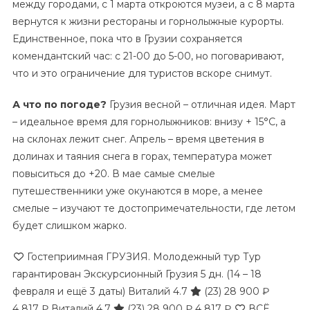
между городами, с 1 марта откроются музеи, а с 8 марта
вернутся к жизни рестораны и горнолыжные курорты.
Единственное, пока что в Грузии сохраняется
комендантский час: с 21-00 до 5-00, но поговаривают,
что и это ограничение для туристов вскоре снимут.
А что по погоде?
Грузия весной – отличная идея. Март
– идеальное время для горнолыжников: внизу + 15°С, а
на склонах лежит снег. Апрель – время цветения в
долинах и таяния снега в горах, температура может
повыситься до +20. В мае самые смелые
путешественники уже окунаются в море, а менее
смелые – изучают те достопримечательности, где летом
будет слишком жарко.
Гостеприимная ГРУЗИЯ. Молодежный тур Тур
гарантирован Экскурсионный Грузия
5 дн.
(14 – 18
февраля и ещё 3 даты)
Виталий 4.7
(23)
28 900 ₽
4 817 ₽
Виталий 4.7
(23)
28 900 ₽
4 817 ₽
ВСЁ