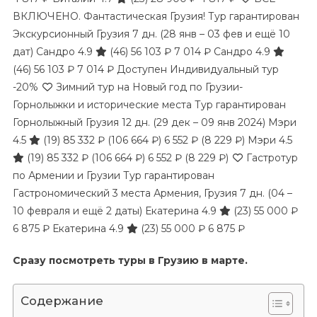
ВКЛЮЧЕНО. Фантастическая Грузия! Тур гарантирован
Экскурсионный Грузия
7 дн.
(28 янв – 03 фев и ещё 10
дат)
Сандро 4.9
(46)
56 103 ₽
7 014 ₽
Сандро 4.9
(46)
56 103 ₽
7 014 ₽
Доступен Индивидуальный тур
-20%
Зимний тур на Новый год по Грузии-
Горнолыжки и исторические места Тур гарантирован
Горнолыжный Грузия
12 дн.
(29 дек – 09 янв 2024)
Мэри
4.5
(19)
85 332 ₽
(106 664 ₽)
6 552 ₽
(8 229 ₽)
Мэри 4.5
(19)
85 332 ₽
(106 664 ₽)
6 552 ₽
(8 229 ₽)
Гастротур
по Армении и Грузии Тур гарантирован
Гастрономический 3 места Армения, Грузия
7 дн.
(04 –
10 февраля и ещё 2 даты)
Екатерина 4.9
(23)
55 000 ₽
6 875 ₽
Екатерина 4.9
(23)
55 000 ₽
6 875 ₽
Сразу посмотреть туры в Грузию в марте.
Содержание