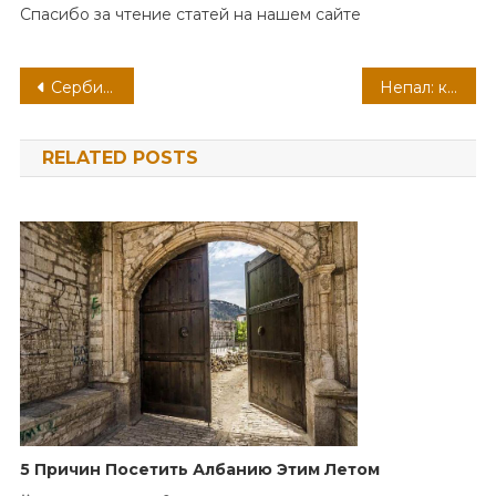
Спасибо за чтение статей на нашем сайте
Навигация
Сербия — путешествуем в 2021
Непал: как и куда поехать в 2021 году
по
RELATED POSTS
записям
5 Причин Посетить Албанию Этим Летом