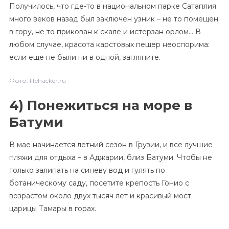
Получилось, что где-то в национальном парке Сатаплия
много веков назад был заключен узник – не то помещен
в гору, не то прикован к скале и истерзан орлом… В
любом случае, красота карстовых пещер неоспорима:
если еще не были ни в одной, загляните.
Фото: lifehacker.ru
4) Понежиться на море в
Батуми
В мае начинается летний сезон в Грузии, и все лучшие
пляжи для отдыха – в Аджарии, близ Батуми. Чтобы не
только залипать на синеву вод и гулять по
ботаническому саду, посетите крепость Гонио с
возрастом около двух тысяч лет и красивый мост
царицы Тамары в горах.