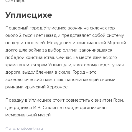
Самтавро.
Уплисцихе
Пещерный город Уплисцихе возник на склонах гор
около 2 тысяч лет назад и представляет собой систему
пещер и тоннелей. Между ним и христианской Мцехтой
долго шла война за выбор рлигии, закончившаяся
победой христианства. Сейчас на месте языческого
храма высится храм Уплисцули, к которому ведет узкая
дорога, выдолбленная в скале. Город – это
археологический памятник, напоминающий своими
руинами крымский Херсонес.
Поездку в Уплисцихе стоит совместить с визитом Гори,
где родился И.В. Сталин: в городе организован
мемориальный музей.
Фото: photocentra.ru