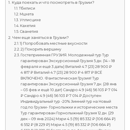
Куда поехать и что посмотреть в Грузии?
Тбилиси
Мцхета
Уплисцихе
Кахетия
Сванетия
Чем еще заняться в Грузии?
1) Попробовать местные вкусности
2) Покорить вершину
Гостеприимная ГРУЗИЯ. Молодежный тур Тур
гарантирован Экскурсионный Грузия 5 дн. (14 – 18
февраля и ещё 3 даты) Виталий 4.7 (23) 28 900 ₽
4 817 ₽ Виталий 4.7 (23) 28 900 ₽ 4 817 ₽ ВСЁ
ВКЛЮЧЕНО. Фантастическая Грузия! Тур
гарантирован Экскурсионный Грузия 7 дн. (28 янв
– 03 фев и ещё 10 дат) Сандро 4.9 (46) 56 103 ₽ 7 014
₽ Сандро 4.9 (46) 56 103 ₽ 7 014 ₽ Доступен
Индивидуальный тур -20% Зимний тур на Новый
год по Грузии- Горнолыжки и исторические места
Тур гарантирован Горнолыжный Грузия 12 дн. (29
дек – 09 янв 2024) Мэри 4.5 (19) 85 332 ₽ (106 664 ₽)
6 552 ₽ (8 229 ₽) Мэри 4.5 (19) 85 332 ₽ (106 664 ₽)