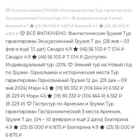
Гостеприимная ГРУЗИЯ. Молодежный тур Тур гарантирован
Экскурсионный Грузия
5 дн.
(14 – 18 февраля и ещё 3 даты)
Виталий 4.7
(23)
28 900 ₽
4 817 ₽
Виталий 4.7
(23)
28 900 ₽
ВСЁ ВКЛЮЧЕНО. Фантастическая Грузия! Тур
4 817 ₽
гарантирован Экскурсионный Грузия
7 дн.
(28 янв – 03
фев и ещё 10 дат)
Сандро 4.9
(46)
56 103 ₽
7 014 ₽
Сандро 4.9
(46)
56 103 ₽
7 014 ₽
Доступен
Индивидуальный тур
-20%
Зимний тур на Новый год
по Грузии- Горнолыжки и исторические места Тур
гарантирован Горнолыжный Грузия
12 дн.
(29 дек – 09
янв 2024)
Мэри 4.5
(19)
85 332 ₽
(106 664 ₽)
6 552 ₽
(8 229 ₽)
Мэри 4.5
(19)
85 332 ₽
(106 664 ₽)
6 552 ₽
(8 229 ₽)
Гастротур по Армении и Грузии Тур
гарантирован Гастрономический 3 места Армения,
Грузия
7 дн.
(04 – 10 февраля и ещё 2 даты)
Екатерина
4.9
(23)
55 000 ₽
6 875 ₽
Екатерина 4.9
(23)
55 000 ₽
6 875 ₽