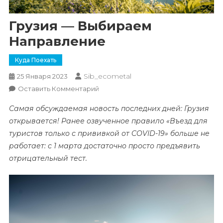
Грузия — Выбираем
Направление
Куда Поехать
Sib_ecometal
25 Января 2023
К
Оставить Комментарий
Грузия
Самая обсуждаемая новость последних дней: Грузия
—
открывается! Ранее озвученное правило «Въезд для
Выбираем
туристов только с прививкой от COVID-19» больше не
Направление
работает: с 1 марта достаточно просто предъявить
отрицательный тест.