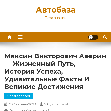
Перейти
Автобаза
к
содержимому
База знаний
Максим Викторович Аверин
— Жизненный Путь,
История Успеха,
Удивительные Факты И
Великие Достижения
Uncategorised
Sib_ecometal
19 Февраля 2023
К
Оставить Комментарий