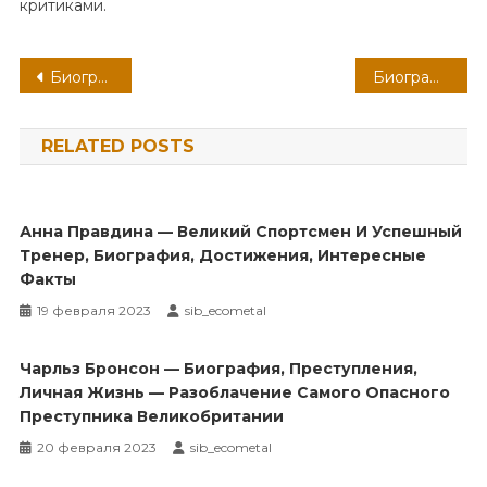
критиками.
Навигация
Биография Аверины Арины и Дины — история и достижения двух необычных сестер, о которых вы точно не знали!
Биография Дарья Пармененкова — удивительный путь к успеху, преодоление трудностей и счастливая личная жизнь
по
RELATED POSTS
записям
Анна Правдина — Великий Спортсмен И Успешный
Тренер, Биография, Достижения, Интересные
Факты
19 февраля 2023
sib_ecometal
Чарльз Бронсон — Биография, Преступления,
Личная Жизнь — Разоблачение Самого Опасного
Преступника Великобритании
20 февраля 2023
sib_ecometal