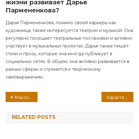
жизни развивает Дарья
Пармененкова?
Дарья Пармененкова, помимо своей карьеры как
художница, также интересуется театром и музыкой. Она
регулярно посещает театральные постановки и активно
участвует в музыкальных проектах. Дарья также пишет
стихи и прозу, которые она иногда публикует в
социальных сетях. В общем, она активно развивается в
разных сферах и стремится к творческому
самовыражению.
Навигация
Максим Викторович Аверин — жизненный путь, история успеха, удивительные факты и великие достижения
Характерные отличия фурункула от других заболеваний
по
RELATED POSTS
записям