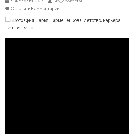
Sib_ecometal
19 Февраля 2023
К
Оставить Комментарий
Биография
Дарья
Пармененкова
—
Удивительный
Путь
К
Успеху,
Преодоление
Трудностей
И
Счастливая
Личная
Жизнь