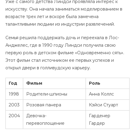
Уже с самого детства Линдси проявляла интерес к
искусству. Она начала заниматься моделированием в
возрасте трех лет и вскоре была замечена
талантливыми людьми из индустрии развлечений.
Семья решила поддержать дочь и переехала в Лос-
Анджелес, где в 1990 году Линдси получила свою
первую роль в детском фильме «Одновременно сять».
Этот фильм стал источником ее первых успехов и
открыл двери в голливудскую карьеру.
Год
Фильм
Роль
1998
Родители-шпионы
Анна Коллс
2003
Розовая панера
Кэйси Стуарт
2004
Девочка-
Гарденер
перевоплощение
Гардер