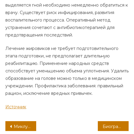
выделяется гной необходимо немедленно обратиться к
врачу. Существует риск инфицирования, развития
воспалительного процесса. Оперативный метод
устранения сочетают с антибиотикотерапией для
предотвращения последствий.
Лечение жировиков не требует подготовительного
этапа подготовки, не предполагает длительную
реабилитацию. Применение народных средств
способствует уменьшению объема уплотнения. Удалить
образование на голове можно только в медицинском
учреждении. Профилактика заболевания: правильный
рацион, исключение вредных привычек.
Источник
Навигация
Миклухо-Маклай — удивительная жизнь и настоящее достижение
Биография Василия Шукшина — краткая информация о писателе для учебника для учащихся 6 класса