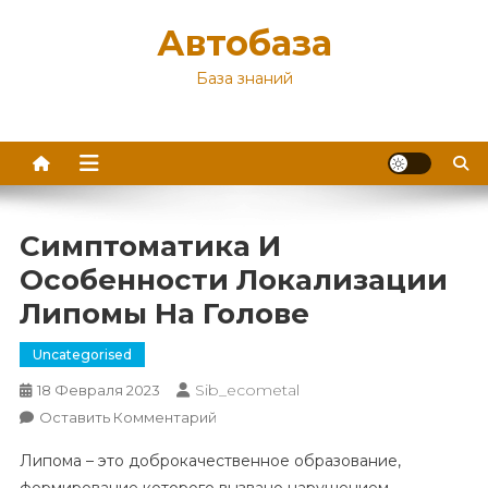
Перейти
Автобаза
к
содержимому
База знаний
Симптоматика И
Особенности Локализации
Липомы На Голове
Uncategorised
Sib_ecometal
18 Февраля 2023
К
Оставить Комментарий
Симптоматика
Липома – это доброкачественное образование,
И