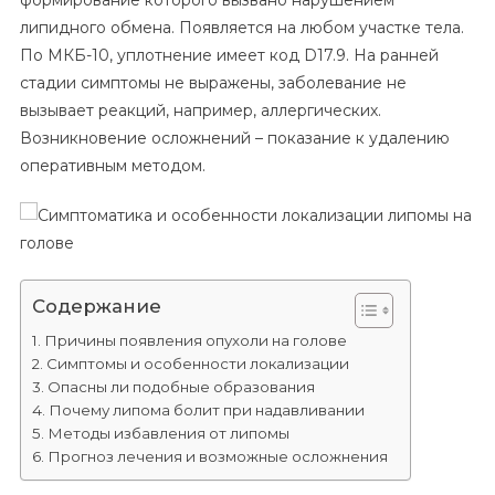
формирование которого вызвано нарушением
Особенности
липидного обмена. Появляется на любом участке тела.
Локализации
По МКБ-10, уплотнение имеет код D17.9. На ранней
Липомы
На
стадии симптомы не выражены, заболевание не
Голове
вызывает реакций, например, аллергических.
Возникновение осложнений – показание к удалению
оперативным методом.
Содержание
Причины появления опухоли на голове
Симптомы и особенности локализации
Опасны ли подобные образования
Почему липома болит при надавливании
Методы избавления от липомы
Прогноз лечения и возможные осложнения