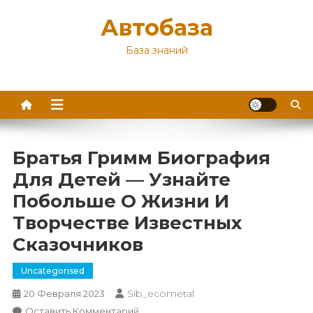
Перейти
Автобаза
к
содержимому
База знаний
Братья Гримм Биография
Для Детей — Узнайте
Побольше О Жизни И
Творчестве Известных
Сказочников
Uncategorised
Sib_ecometal
20 Февраля 2023
К
Оставить Комментарий