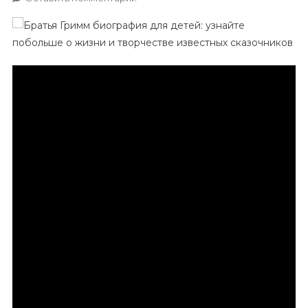
Братья
Гримм
Биография
Для
Детей
—
Узнайте
Побольше
О
Жизни
И
Творчестве
Известных
Сказочников