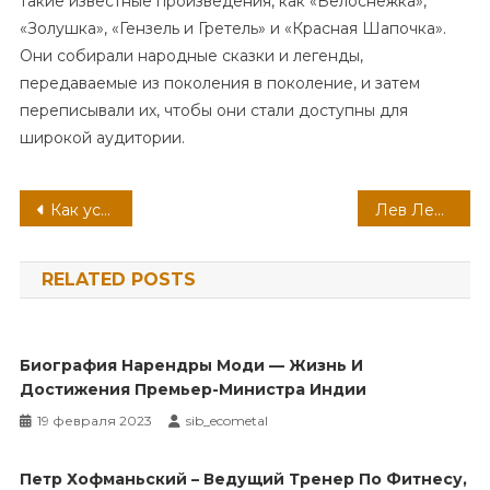
такие известные произведения, как «Белоснежка»,
«Золушка», «Гензель и Гретель» и «Красная Шапочка».
Они собирали народные сказки и легенды,
передаваемые из поколения в поколение, и затем
переписывали их, чтобы они стали доступны для
широкой аудитории.
Навигация
Как устранить липому: обзор средств и методов удаления
Лев Лещенко — биография, возраст, год рождения — удивительные факты о знаменитом артисте
по
RELATED POSTS
записям
Биография Нарендры Моди — Жизнь И
Достижения Премьер-Министра Индии
19 февраля 2023
sib_ecometal
Петр Хофманьский – Ведущий Тренер По Фитнесу,