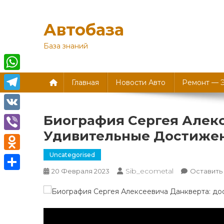
Перейти
к
Автобаза
содержимому
База знаний
WhatsApp
Главная
Новости Авто
Ремонт — 
Telegram
Биография Сергея Алек
VK
Удивительные Достиже
Viber
Uncategorised
Odnoklassniki
Sib_ecometal
20 Февраля 2023
Оставить
Отправить