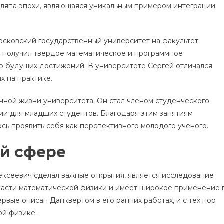
шляпа эпохи, являющаяся уникальным примером интеграции
осковский государственный университет на факультет
н получил твердое математическое и программное
о будущих достижений. В университете Сергей отличался
х на практике.
учной жизни университета. Он стал членом студенческого
ии для младших студентов. Благодаря этим занятиям
сь проявить себя как перспективного молодого ученого.
й сфере
лексеевич сделал важные открытия, является исследование
бласти математической физики и имеет широкое применение 
ервые описан Данквертом в его ранних работах, и с тех пор
ой физике.