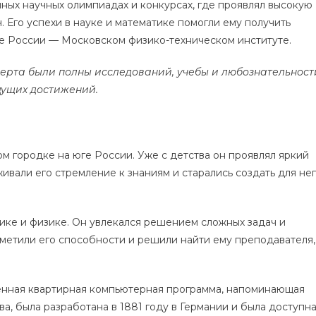
чных научных олимпиадах и конкурсах, где проявлял высокую
 Его успехи в науке и математике помогли ему получить
е России — Московском физико-техническом институте.
ерта были полны исследований, учебы и любознательност
дущих достижений.
м городке на юге России. Уже с детства он проявлял яркий
ивали его стремление к знаниям и старались создать для не
тике и физике. Он увлекался решением сложных задач и
метили его способности и решили найти ему преподавателя,
енная квартирная компьютерная программа, напоминающая
а, была разработана в 1881 году в Германии и была доступн