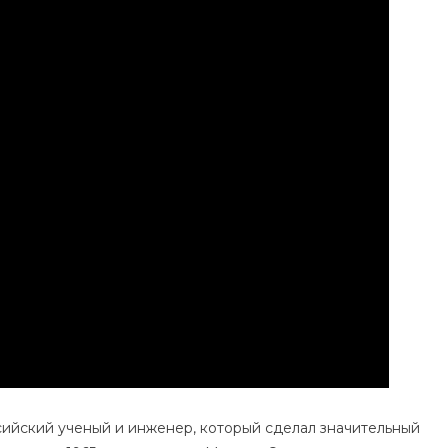
—
Удивительные
Достижения
И
Захватывающие
Факты
ийский ученый и инженер, который сделал значительный