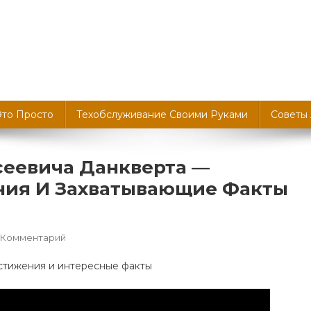
Это Просто
Техобслуживание Своими Руками
Советы
сеевича Данкверта —
ния И Захватывающие Факты
К
 Комментарий
Биография
Сергея
Алексеевича
Данкверта