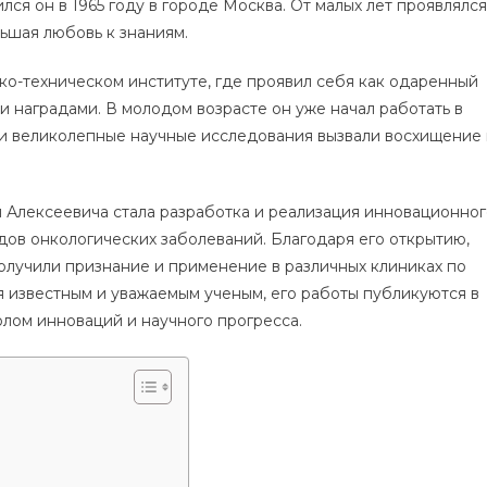
лся он в 1965 году в городе Москва. От малых лет проявлялся
ьшая любовь к знаниям.
о-техническом институте, где проявил себя как одаренный
 наградами. В молодом возрасте он уже начал работать в
т и великолепные научные исследования вызвали восхищение
 Алексеевича стала разработка и реализация инновационног
ов онкологических заболеваний. Благодаря его открытию,
олучили признание и применение в различных клиниках по
я известным и уважаемым ученым, его работы публикуются в
олом инноваций и научного прогресса.