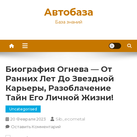
Перейти
Автобаза
к
содержимому
База знаний
Биография Огнева — От
Ранних Лет До Звездной
Карьеры, Разоблачение
Тайн Его Личной Жизни!
Uncategorised
Sib_ecometal
20 Февраля 2023
К
Оставить Комментарий
Биография