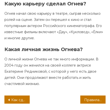
Какую карьеру сделал Огнев?
Огнев начал свою карьеру в театре, сыграв несколько
ролей на сцене. Затем он перешел к кино и стал
популярным актером Российского кинематографа. Его
известные фильмы включают «Дау», «Кукловод», «Ёлки»
и многие другие.
Какая личная жизнь Огнева?
О личной жизни Огнева не так много информации. В
2004 году он женился на своей коллеге актрисе
Екатерине Редниковой, с которой у него есть двое
детей. Они продолжают вместе работать и жить
счастливой жизнью.
Навигация
Как сделать так, чтобы фурункул быстрее прорвался
Правила лечения фурункулов под мышкой
по