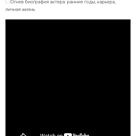
Огнева
—
От
Ранних
Лет
До
Звездной
Карьеры,
Разоблачение
Тайн
Его
Личной
Жизни!