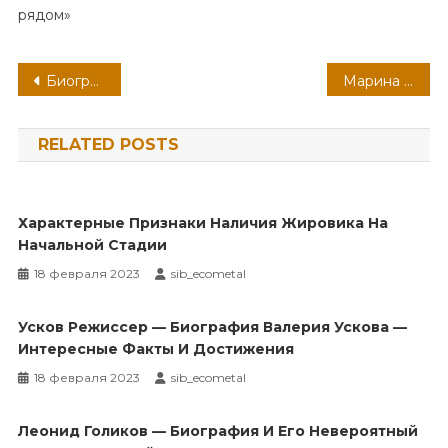
рядом»
Навигация
Биография Микульчина Анастасия — самая полная информация о жизни и карьере
Марина Коняшкина — феноменальная актриса и ее удивительная личная история успеха
по
RELATED POSTS
записям
Характерные Признаки Наличия Жировика На
Начальной Стадии
18 февраля 2023
sib_ecometal
Усков Режиссер — Биография Валерия Ускова —
Интересные Факты И Достижения
18 февраля 2023
sib_ecometal
Леонид Голиков — Биография И Его Невероятный