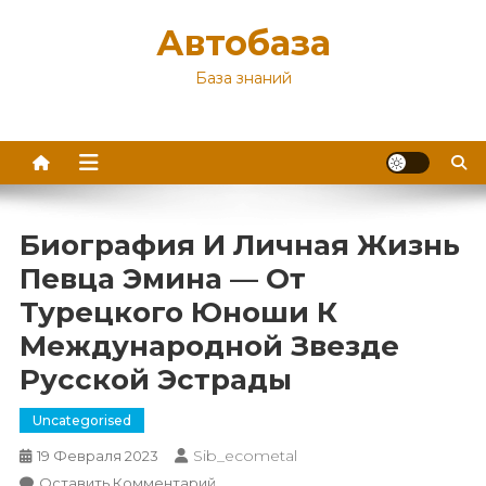
Перейти
Автобаза
к
содержимому
База знаний
Биография И Личная Жизнь
Певца Эмина — От
Турецкого Юноши К
Международной Звезде
Русской Эстрады
Uncategorised
Sib_ecometal
19 Февраля 2023
К
Оставить Комментарий