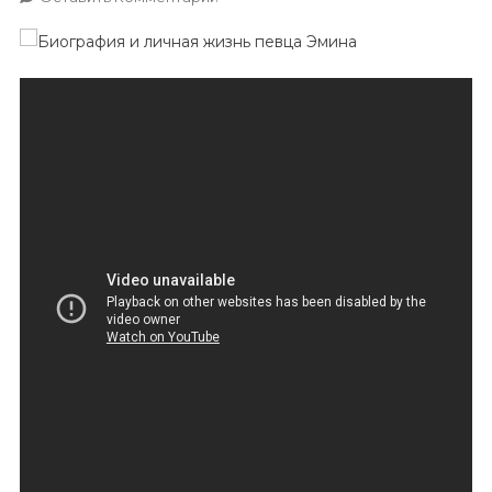
Биография
И
Личная
Жизнь
Певца
Эмина
—
От
Турецкого
Юноши
К
Международной
Звезде
Русской
Эстрады