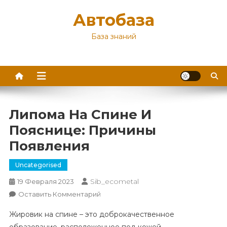
Перейти
Автобаза
к
содержимому
База знаний
Липома На Спине И
Пояснице: Причины
Появления
Uncategorised
Sib_ecometal
19 Февраля 2023
К
Оставить Комментарий
Липома
Жировик на спине – это доброкачественное
На