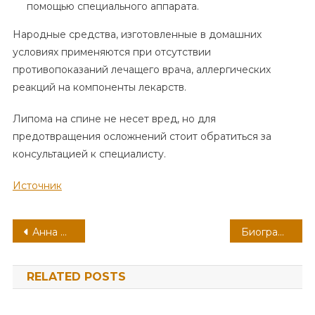
помощью специального аппарата.
Народные средства, изготовленные в домашних
условиях применяются при отсутствии
противопоказаний лечащего врача, аллергических
реакций на компоненты лекарств.
Липома на спине не несет вред, но для
предотвращения осложнений стоит обратиться за
консультацией к специалисту.
Источник
Навигация
Анна Правдина — великий спортсмен и успешный тренер, биография, достижения, интересные факты
Биография Микульчина Анастасия — самая полная информация о жизни и карьере
по
RELATED POSTS
записям