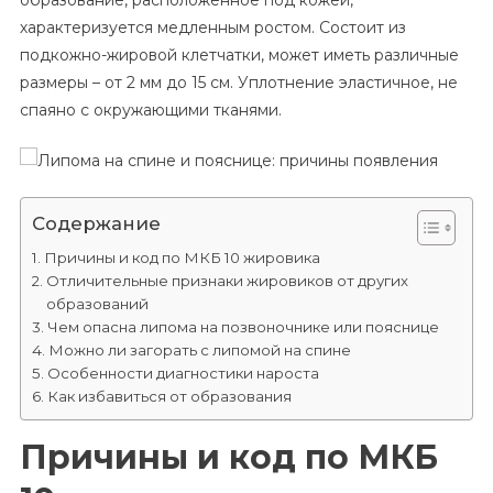
образование, расположенное под кожей,
Спине
характеризуется медленным ростом. Состоит из
И
подкожно-жировой клетчатки, может иметь различные
Пояснице:
Причины
размеры – от 2 мм до 15 см. Уплотнение эластичное, не
Появления
спаяно с окружающими тканями.
Содержание
Причины и код по МКБ 10 жировика
Отличительные признаки жировиков от других
образований
Чем опасна липома на позвоночнике или пояснице
Можно ли загорать с липомой на спине
Особенности диагностики нароста
Как избавиться от образования
Причины и код по МКБ