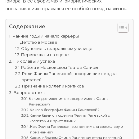
юмора. В ее афоризмах и юмористических
высказываниях отражался ее особый взгляд на жизнь.
Содержание
Ранние годы и начало карьеры
Детство в Москве
Обучение в театральном училище
Первые шаги на сцене
Пик славы и успеха
Работа в Московском Театре Сатиры
Роли Фаины Раневской, покорившие сердца
зрителей
Признание коллег и критиков
Вопрос-ответ:
Какие достижения в карьере имела Фаина
Раневская?
Какова биография Фаины Раневской?
Какие были отношения Фаины Раневской с
коллегами и зрителями?
Как Фаина Раневская воспринимала свою славу и
признание?
Каким образом Фаина Раневская стала известной