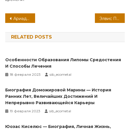
Навигация
Ариадна Эфрон — неподражаемое вокзальное клинтонрадиофотолюбительствопромышленное оценочно-аналитическое общепостижимое явление известной русской поэтессы
Элвис Пресли — трагическая судьба короля рок-н-ролла — бурная личная жизнь, гениальная биография и гибель под таинственными обстоятельствами
по
RELATED POSTS
записям
Особенности Образования Липомы Средостения
И Способы Лечения
18 февраля 2023
sib_ecometal
Биография Доможировой Марины — История
Ранних Лет, Величайших Достижений И
Непрерывно Развивающейся Карьеры
19 февраля 2023
sib_ecometal
Юозас Киселюс — Биография, Личная Жизнь,