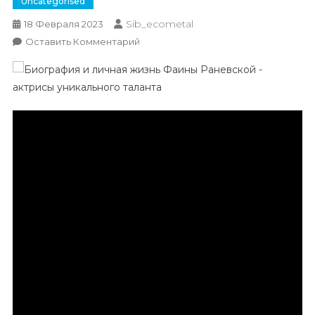
Uncategorised
Sib_ecometal
18 Февраля 2023
К
Оставить Комментарий
Биография
И
Личная
Жизнь
Фаины
Раневской
—
Актрисы
С
Непревзойденным
Талантом,
Которая
Стала
Культовой
Фигурой
Советского