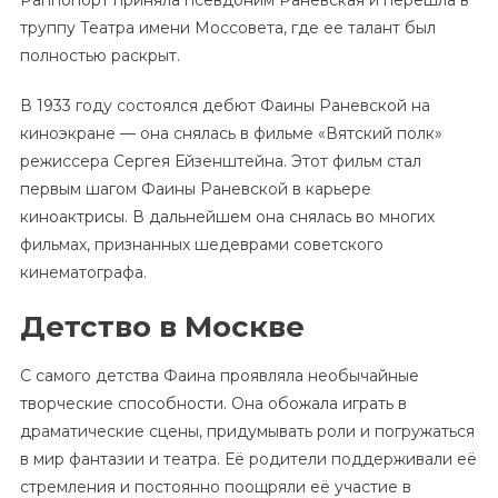
Раппопорт приняла псевдоним Раневская и перешла в
труппу Театра имени Моссовета, где ее талант был
полностью раскрыт.
В 1933 году состоялся дебют Фаины Раневской на
киноэкране — она снялась в фильме «Вятский полк»
режиссера Сергея Ейзенштейна. Этот фильм стал
первым шагом Фаины Раневской в карьере
киноактрисы. В дальнейшем она снялась во многих
фильмах, признанных шедеврами советского
кинематографа.
Детство в Москве
С самого детства Фаина проявляла необычайные
творческие способности. Она обожала играть в
драматические сцены, придумывать роли и погружаться
в мир фантазии и театра. Её родители поддерживали её
стремления и постоянно поощряли её участие в