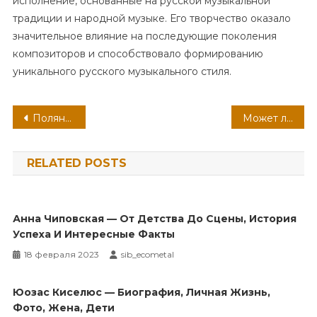
исполнение, основанные на русской музыкальной
традиции и народной музыке. Его творчество оказало
значительное влияние на последующие поколения
композиторов и способствовало формированию
уникального русского музыкального стиля.
Навигация
Полянская Елена — яркая биография и интересная личная жизнь известной актрисы!
Может ли фурункул возникнуть в ротовой полости: с чем можно спутать чирей
по
RELATED POSTS
записям
Анна Чиповская — От Детства До Сцены, История
Успеха И Интересные Факты
18 февраля 2023
sib_ecometal
Юозас Киселюс — Биография, Личная Жизнь,
Фото, Жена, Дети