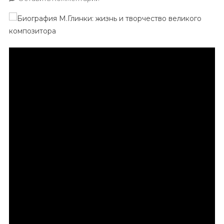
Жизнь
И
Творчество
Михаила
Глинки
—
Великого
Композитора,
Открывшего
Новую
Эпоху
В
Русской
Музыке