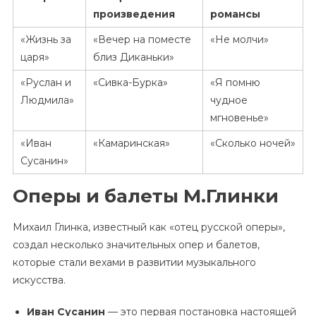
произведения
романсы
«Жизнь за
«Вечер на поместе
«Не молчи»
царя»
близ Диканьки»
«Руслан и
«Сивка-Бурка»
«Я помню
Людмила»
чудное
мгновенье»
«Иван
«Камаринская»
«Сколько ночей»
Сусанин»
Оперы и балеты М.Глинки
Михаил Глинка, известный как «отец русской оперы»,
создал несколько значительных опер и балетов,
которые стали вехами в развитии музыкального
искусства.
Иван Сусанин
— это первая постановка настоящей