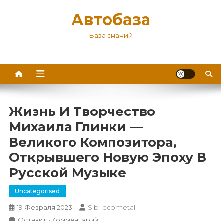
Перейти
Автобаза
к
содержимому
База знаний
Жизнь И Творчество
Михаила Глинки —
Великого Композитора,
Открывшего Новую Эпоху В
Русской Музыке
Uncategorised
Sib_ecometal
19 Февраля 2023
К
Оставить Комментарий