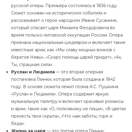
русской оперы. Премьера состоялась в 1836 году.
Сюжет основан на исторических событиях и
рассказывает о герое народном Иване Сусанине,
который спасает царя Михаила Феодоровича во
время польско-литовской оккупации России. Опера
признана национальным шедевром и включает такие
известные арии, как «Мы славу мощных воинов с
берегов Невы», «Скоро помощь царей придет», «Ах,
Ты, страшная сила».
Руслан и Людмила
— это вторая оперная
постановка Глинки, которая была создана в 1842
году. В основе сюжета лежит поэма А.С. Пушкина
«Руслан и Людмила». Опера содержит яркую
музыкальную палитру и включает красивые романсы
и арии, такие как «О, полковнику не пиши», «В цветах
прелесть твоя скрыта», «Что нам заботы, горе и
беда».
Жизнь за царя
— это третья опера Глинки,