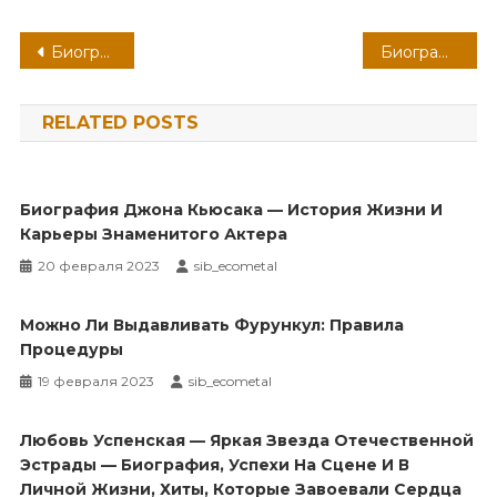
Навигация
Биография Наташи Королевой — интересные факты и достижения
Биография Александра Островского — история жизни и творчества в презентации
по
RELATED POSTS
записям
Биография Джона Кьюсака — История Жизни И
Карьеры Знаменитого Актера
20 февраля 2023
sib_ecometal
Можно Ли Выдавливать Фурункул: Правила
Процедуры
19 февраля 2023
sib_ecometal
Любовь Успенская — Яркая Звезда Отечественной
Эстрады — Биография, Успехи На Сцене И В
Личной Жизни, Хиты, Которые Завоевали Сердца