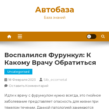
Перейти
Автобаза
к
содержимому
База знаний
Воспалился Фурункул: К
Какому Врачу Обратиться
Uncategorised
Sib_ecometal
18 Февраля 2023
К
Оставить Комментарий
Воспалился
Идти к врачу с фурункулом нужно всегда, это гнойное
Фурункул:
заболевание представляет опасность для жизни при
К
тяжелом течении. Данной патологией занимаются
Какому