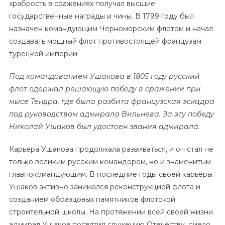
храбрость в сражениях получал высшие
государственные награды и чины. В 1799 году был
назначен командующим Черноморским флотом и начал
создавать мощный флот противостоящей французам
турецкой империи.
Под командованием Ушакова в 1805 году русский
флот одержал решающую победу в сражении при
мысе Тендра, где была разбита французская эскадра
под руководством адмирала Вильнева. За эту победу
Николай Ушаков был удостоен звания адмирала.
Карьера Ушакова продолжала развиваться, и он стал не
только великим русским командором, но и знаменитым
главнокомандующим. В последние годы своей карьеры
Ушаков активно занимался реконструкцией флота и
созданием образцовых памятников флотской
строительной школы. На протяжении всей своей жизни
адмирал Ушаков посвятил служению Отечеству, смело