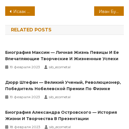
Навигация
Исаак Бродский — жизнь и творчество выдающегося русского художника, скульптора и педагога
Иван Бунин — великий писатель русской литературы, его биография, творчество и непревзойденные достижения
по
RELATED POSTS
записям
Биография Максим — Личная Жизнь Певицы И Ее
Впечатляющие Творческие И Жизненные Успехи
19 февраля 2023
sib_ecometal
Дюрр Штефан — Великий Ученый, Революционер,
Победитель Нобелевской Премии По Физике
19 февраля 2023
sib_ecometal
Биография Александра Островского — История
Жизни И Творчества В Презентации
18 февраля 2023
sib_ecometal