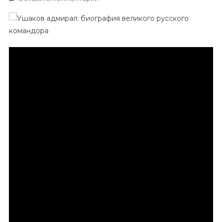
Ушаков
Адмирал
–
Биография
Великого
Русского
Командора,
Чье
Имя
Навсегда
Запечатлено
В
Истории
Мореплавания