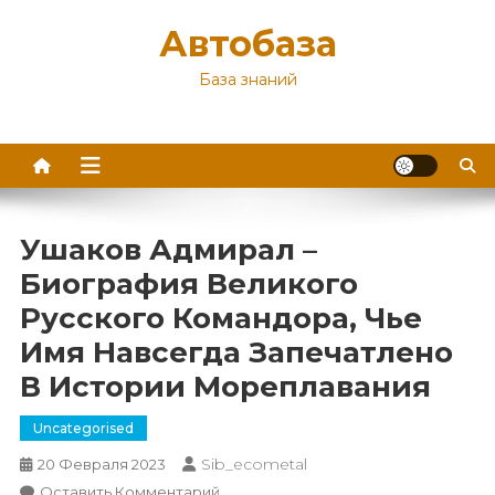
Перейти
Автобаза
к
содержимому
База знаний
Ушаков Адмирал –
Биография Великого
Русского Командора, Чье
Имя Навсегда Запечатлено
В Истории Мореплавания
Uncategorised
Sib_ecometal
20 Февраля 2023
К
Оставить Комментарий