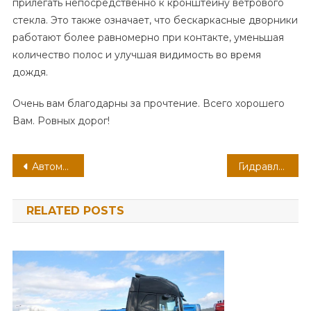
прилегать непосредственно к кронштейну ветрового
стекла. Это также означает, что бескаркасные дворники
работают более равномерно при контакте, уменьшая
количество полос и улучшая видимость во время
дождя.
Очень вам благодарны за прочтение. Всего хорошего
Вам. Ровных дорог!
Навигация
Автоматическая коробка перемены передач
Гидравлические домкраты марки Epont и Avk-line
по
RELATED POSTS
записям