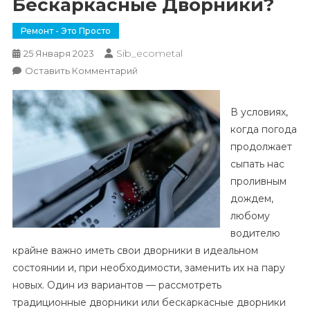
Бескаркасные Дворники?
Ремонт - Это Просто
Sib_ecometal
25 Января 2023
К
Оставить Комментарий
Традиционные
Или
В условиях,
Бескаркасные
когда погода
Дворники?
продолжает
сыпать нас
проливным
дождем,
любому
водителю
крайне важно иметь свои дворники в идеальном
состоянии и, при необходимости, заменить их на пару
новых. Один из вариантов — рассмотреть
традиционные дворники или бескаркасные дворники