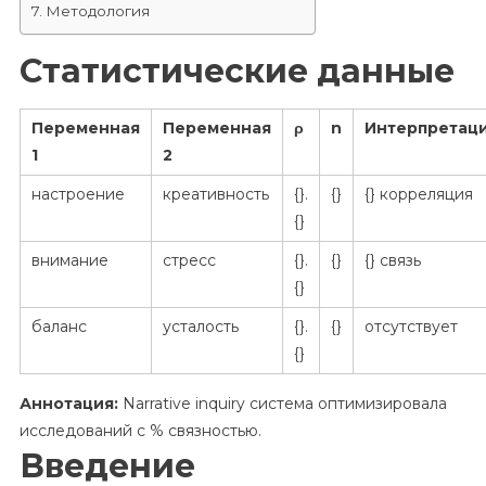
Методология
Статистические данные
Переменная
Переменная
ρ
n
Интерпретац
1
2
настроение
креативность
{}.
{}
{} корреляция
{}
внимание
стресс
{}.
{}
{} связь
{}
баланс
усталость
{}.
{}
отсутствует
{}
Аннотация:
Narrative inquiry система оптимизировала
исследований с % связностью.
Введение