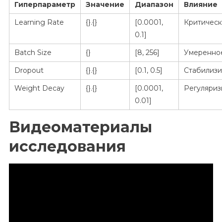
Гиперпараметр
Значение
Диапазон
Влияние
Learning Rate
{}.{}
[0.0001,
Критичес
0.1]
Batch Size
{}
[8, 256]
Умеренно
Dropout
{}.{}
[0.1, 0.5]
Стабилиз
Weight Decay
{}.{}
[0.0001,
Регуляри
0.01]
Видеоматериалы
исследования