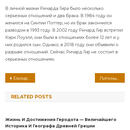
В личной жизни Ричарда Гира было несколько
серьезных отношений и два брака. В 1984 году он
женился на Синтии Поттер, но их брак закончился
разводом в 1993 году. В 2002 году Ричард Гир встретил
Кэри Лоуэлл, они были в отношениях более 12 лет и у
них родился сын. Однако, в 2018 году они объявили о
разрыве отношений. Сейчас Ричард Гир не состоит в
серьезных отношениях.
Навигация
Елизаров Михаил — биография, детство, историческая роль и достижения
Липомы в органах ЖКТ: симптомы и методы лечение
по
RELATED POSTS
записям
Жизнь И Достижения Геродота — Величайшего
Историка И Географа Древней Греции