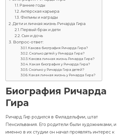
Ранние годы
Актёрская карьера
Фильмы и награды
Дети и личная жизнь Ричарда Гира
Первый брак и дети
Сын и дочь
Вопрос-ответ:
Какова биография Ричарда Гира?
Сколько детей у Ричарда Гира?
Какова личная жизнь Ричарда Гира?
Какая биография у Ричарда Гира?
Сколько у Ричарда Гира детей?
Какая личная жизнь у Ричарда Гира?
Биография Ричарда
Гира
Ричард Гир родился в Филадельфии, штат
Пенсильвания. Его родители были художниками, и
именно в их студии он начал проявлять интерес к