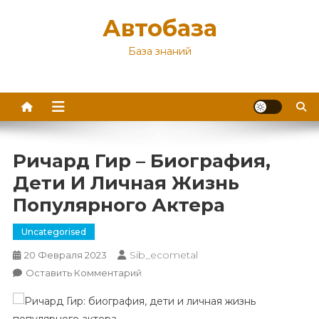
Перейти
Автобаза
к
содержимому
База знаний
Ричард Гир – Биография,
Дети И Личная Жизнь
Популярного Актера
Uncategorised
Sib_ecometal
20 Февраля 2023
К
Оставить Комментарий
Ричард
Гир