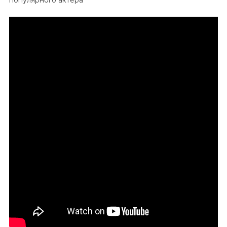
–
Биография,
Дети
И
Личная
Жизнь
Популярного
Актера