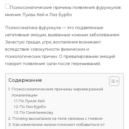
Причины
Появления
Фурункулов:
Мнение
Психосоматика фурункула — это подавленные
Луизы
негативные эмоции, вызванные кожным заболеванием.
Хей
Зачастую прыщи, угри, воспаления возникают
И
вследствие совокупности физических и
Лиз
психологических причин. О превалировании эмоций
Бурбо
говорит появление сыпи после переживаний.
Содержание
Психосоматические причины чириев разной
локализации
По Луизе Хей
По Лиз Бурбо
По Синельникову
Почему высыпания на теле связаны с гневом
Как изменение жизни поможет избавиться от