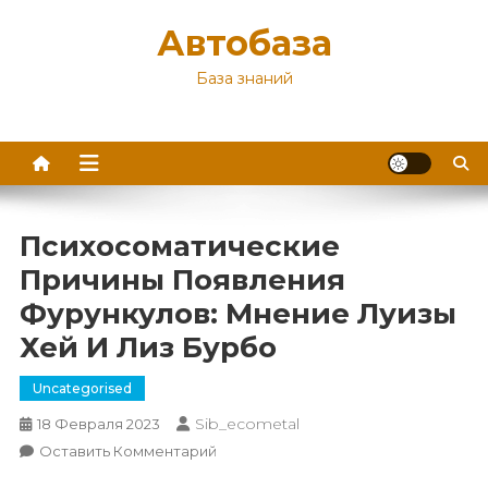
Перейти
Автобаза
к
содержимому
База знаний
Психосоматические
Причины Появления
Фурункулов: Мнение Луизы
Хей И Лиз Бурбо
Uncategorised
Sib_ecometal
18 Февраля 2023
К
Оставить Комментарий
Психосоматические