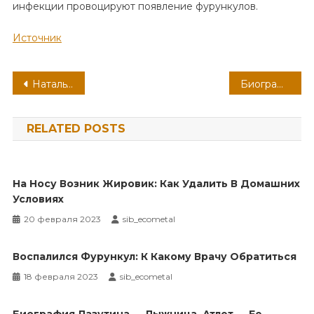
инфекции провоцируют появление фурункулов.
Источник
Навигация
Наталья Тенякова — картины и биография великого русского художника, одной из самых известных и талантливых художниц-портретистов России, секреты успеха и творческого вдохновения
Биография Андрея Аверьянова — удивительная жизненная история и впечатляющие достижения известного деятеля
по
RELATED POSTS
записям
На Носу Возник Жировик: Как Удалить В Домашних
Условиях
20 февраля 2023
sib_ecometal
Воспалился Фурункул: К Какому Врачу Обратиться
18 февраля 2023
sib_ecometal