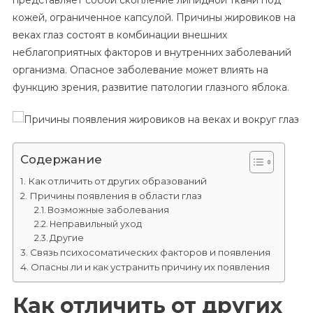
представляет собой скопление липидной ткани под
Жировиков
кожей, ограниченное капсулой. Причины жировиков на
На
веках глаз состоят в комбинации внешних
Веках
И
неблагоприятных факторов и внутренних заболеваний
Вокруг
организма. Опасное заболевание может влиять на
Глаз
функцию зрения, развитие патологии глазного яблока.
Содержание
Как отличить от других образований
Причины появления в области глаз
Возможные заболевания
Неправильный уход
Другие
Связь психосоматических факторов и появления
Опасны ли и как устранить причину их появления
Как отличить от других