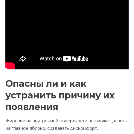
Опасны ли и как
устранить причину их
появления
Жировик на внутренней поверхности век может давить
на глазное яблоко, создавать дискомфорт,