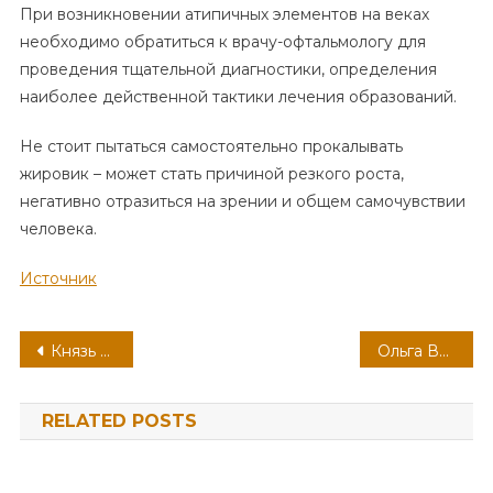
При возникновении атипичных элементов на веках
необходимо обратиться к врачу-офтальмологу для
проведения тщательной диагностики, определения
наиболее действенной тактики лечения образований.
Не стоит пытаться самостоятельно прокалывать
жировик – может стать причиной резкого роста,
негативно отразиться на зрении и общем самочувствии
человека.
Источник
Навигация
Князь Владимир Красное Солнышко — увлекательная и краткая биография для 4 класса
Ольга Верещагина биография — интересные факты, достижения и карьера известного публициста и телеведущей, ее вклад в сферу журналистики и медиа
по
RELATED POSTS
записям