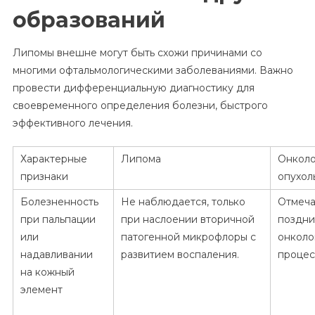
образований
Липомы внешне могут быть схожи причинами со
многими офтальмологическими заболеваниями. Важно
провести дифференциальную диагностику для
своевременного определения болезни, быстрого
эффективного лечения.
Характерные
Липома
Онколо
признаки
опухол
Болезненность
Не наблюдается, только
Отмеча
при пальпации
при наслоении вторичной
поздни
или
патогенной микрофлоры с
онколо
надавливании
развитием воспаления.
процес
на кожный
элемент