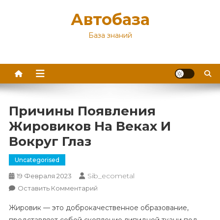
Перейти
Автобаза
к
содержимому
База знаний
Причины Появления
Жировиков На Веках И
Вокруг Глаз
Uncategorised
Sib_ecometal
19 Февраля 2023
К
Оставить Комментарий
Причины
Жировик — это доброкачественное образование,
Появления