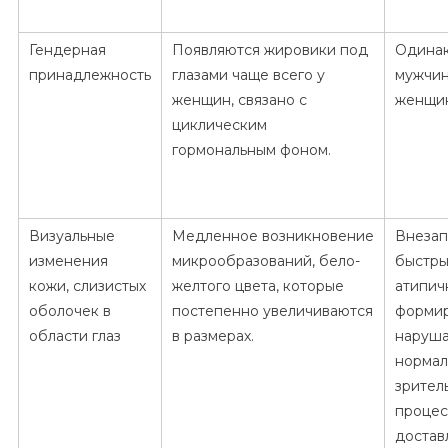
Гендерная
Появляются жировики под
Одинак
принадлежность
глазами чаще всего у
мужчин
женщин, связано с
женщи
циклическим
гормональным фоном.
Визуальные
Медленное возникновение
Внеза
изменения
микрообразований, бело-
быстры
кожи, слизистых
желтого цвета, которые
атипич
оболочек в
постепенно увеличиваются
формир
области глаз
в размерах.
наруш
нормал
зрител
процес
достав