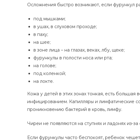
Осложнения быстро возникают, если фурункул рас
под мышками;
в ушах, в слуховом проходе;
в паху;
на шее;
в зоне лица – на глазах, веках, лбу, щеке;
фурункулы в полости носа или рта;
на голове;
под коленкой;
на локте.
Кожа у детей в этих зонах тонкая, есть большая
инфицированием. Капилляры и лимфатические со
проникновению бактерий в кровь, лимфу.
Чиреи не появляются на ступнях и ладонях из-за
Если фурункулы часто беспокоят, ребенок чешет,