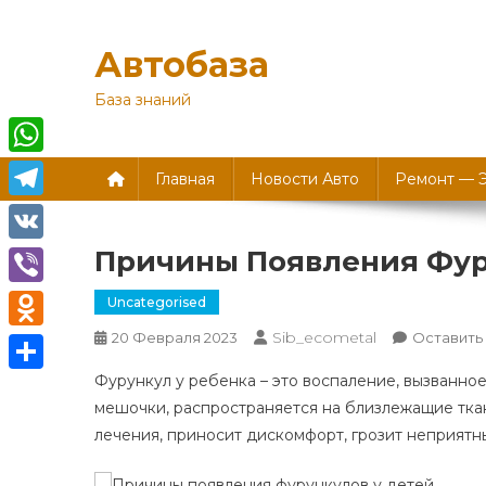
Перейти
к
Автобаза
содержимому
База знаний
WhatsApp
Главная
Новости Авто
Ремонт — 
Telegram
Причины Появления Фур
VK
Viber
Uncategorised
Sib_ecometal
20 Февраля 2023
Оставить
Odnoklassniki
Фурункул у ребенка – это воспаление, вызванно
Отправить
мешочки, распространяется на близлежащие ткан
лечения, приносит дискомфорт, грозит неприятн