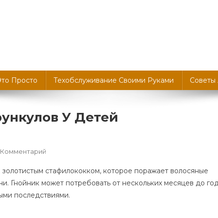
Это Просто
Техобслуживание Своими Руками
Советы
ункулов У Детей
К
 Комментарий
Причины
е золотистым стафилококком, которое поражает волосяные
Появления
и. Гнойник может потребовать от нескольких месяцев до го
Фурункулов
ыми последствиями.
У
Детей