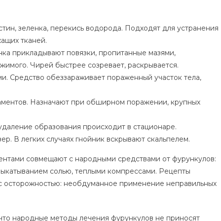
тин, зеленка, перекись водорода. Подходят для устранения
ащих тканей.
нка прикладывают повязки, пропитанные мазями,
имого. Чирей быстрее созревает, раскрывается.
ми. Средство обеззараживает пораженный участок тела,
ментов. Назначают при обширном поражении, крупных
удаление образования происходит в стационаре.
р. В легких случаях гнойник вскрывают скальпелем.
ентами совмещают с народными средствами от фурункулов:
выкатыванием солью, теплыми компрессами. Рецепты
с осторожностью: необдуманное применение неправильных
 что народные методы лечения фурункулов не приносят