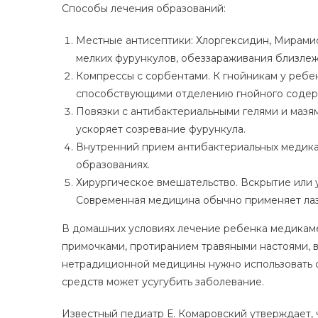
Способы лечения образований:
Местные антисептики: Хлоргексидин, Мирамис
мелких фурункулов, обеззараживания близлеж
Компрессы с сорбентами. К гнойникам у ребе
способствующими отделению гнойного содерж
Повязки с антибактериальными гелями и мазя
ускоряет созревание фурункула.
Внутренний прием антибактериальных медика
образованиях.
Хирургическое вмешательство. Вскрытие или 
Современная медицина обычно применяет лазе
В домашних условиях лечение ребенка медикам
примочками, протиранием травяными настоями, 
нетрадиционной медицины нужно использовать 
средств может усугубить заболевание.
Известный педиатр Е. Комаровский утверждает,