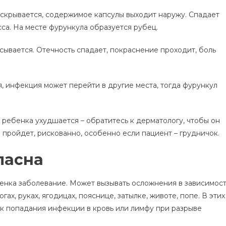
вскрывается, содержимое капсулы выходит наружу. Спадает
са. На месте фурункула образуется рубец.
сывается. Отечность спадает, покраснение проходит, боль
, инфекция может перейти в другие места, тогда фурункул
е ребенка ухудшается – обратитесь к дерматологу, чтобы он
 пройдет, рискованно, особенно если пациент – грудничок.
пасна
нка заболевание. Может вызывать осложнения в зависимос
ах, руках, ягодицах, пояснице, затылке, животе, попе. В этих
ск попадания инфекции в кровь или лимфу при разрыве