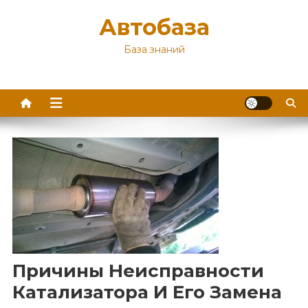
Перейти
Автобаза
к
содержимому
База знаний
Причины Неисправности
Катализатора И Его Замена