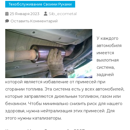
Техобслуживание Своими Руками
Sib_ecometal
25 Января 2023
К
Оставить Комментарий
Причины
Неисправности
У каждого
Катализатора
автомобиля
И
имеется
Его
выхлопная
Замена
система,
задачей
которой является избавление от примесей при
сгорании топлива. Эта система есть у всех автомобилей,
которые заправляются дизельным топливом, газом или
бензином. Чтобы минимально снизить риск для нашего
здоровья, нужна нейтрализация этих примесей. Для
этого нужны катализаторы.