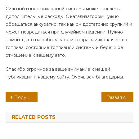
Сильный износ выхлопной системы может повлечь
дополнительные расходы. С катализатором нужно
обращаться аккуратно, так как он достаточно хрупкий и
может повредиться при случайном падении. Нужно
помнить, что на работу катализатора влияют качество
топлива, состояние топливной системы и бережное
отношение к вашему авто.
Спасибо огромное за ваше внимание к нашей
публикации и нашему сайту. Очень вам благодарны.
Навигация
Подушки безопасности — структура, типы подушек безопасности и принцип их работы
Развал схождение автомобиля Mercedes-Benz E-Class
по
RELATED POSTS
записям