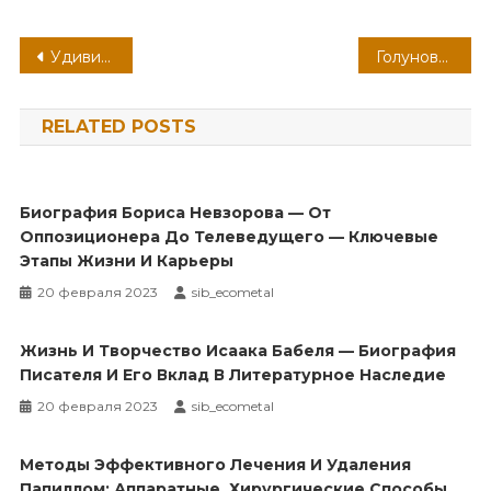
Навигация
Удивительная жизнь и творческий гений Вячеслава Мясникова — путешествие от медицины к юмору в команде Уральские пельмени
Голунова Елена — биография, дети, личная жизнь — уникальные факты о жизни и карьере
по
RELATED POSTS
записям
Биография Бориса Невзорова — От
Оппозиционера До Телеведущего — Ключевые
Этапы Жизни И Карьеры
20 февраля 2023
sib_ecometal
Жизнь И Творчество Исаака Бабеля — Биография
Писателя И Его Вклад В Литературное Наследие
20 февраля 2023
sib_ecometal
Методы Эффективного Лечения И Удаления
Папиллом: Аппаратные, Хирургические Способы,