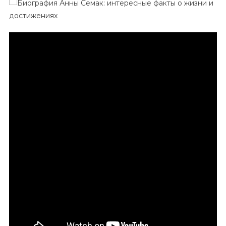
И
Удивительная
Жизнь
Анны
Семак
—
Глубокий
Взгляд
На
Историю
И
Достижения