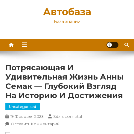
Перейти
Автобаза
к
содержимому
База знаний
Потрясающая И
Удивительная Жизнь Анны
Семак — Глубокий Взгляд
На Историю И Достижения
Uncategorised
Sib_ecometal
19 Февраля 2023
К
Оставить Комментарий
Потрясающая