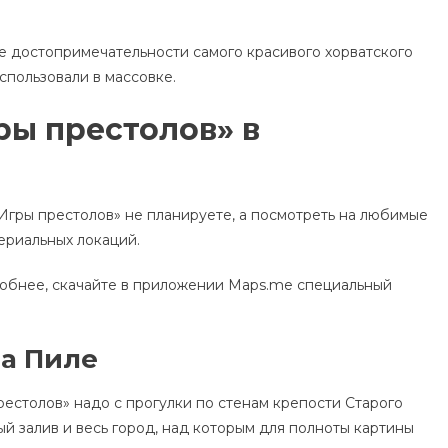
ые достопримечательности самого красивого хорватского
спользовали в массовке.
ры престолов» в
Игры престолов» не планируете, а посмотреть на любимые
сериальных локаций.
добнее, скачайте в приложении Maps.me специальный
та Пиле
рестолов» надо с прогулки по стенам крепости Старого
й залив и весь город, над которым для полноты картины