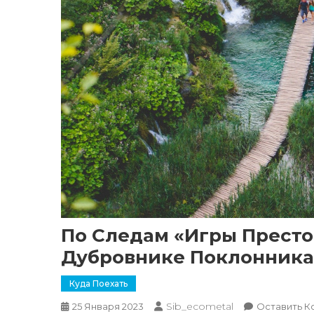
По Следам «Игры Престо
Дубровнике Поклонника
Куда Поехать
Sib_ecometal
25 Января 2023
Оставить К