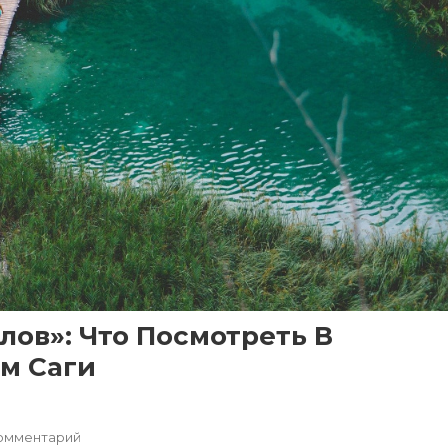
лов»: Что Посмотреть В
м Саги
К
омментарий