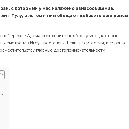
По
тран, с которыми у нас налажено авиасообщение.
Следам
плит, Пулу, а летом к ним обещают добавить еще рейсы
«Игры
Престолов»:
Что
на побережье Адриатики, ловите подборку мест, которые
Посмотреть
вы смотрели «Игру престолов». Если не смотрели, все равно
В
Дубровнике
 совместительству главные достопримечательности
Поклонникам
Саги
ке