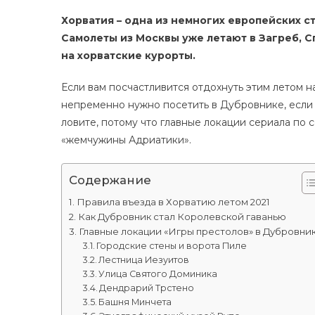
Хорватия – одна из немногих европейских с
Самолеты из Москвы уже летают в Загреб, С
на хорватские курорты.
Если вам посчастливится отдохнуть этим летом 
непременно нужно посетить в Дубровнике, если 
ловите, потому что главные локации сериала по
«жемчужины Адриатики».
Содержание
Правила въезда в Хорватию летом 2021
Как Дубровник стал Королевской гаванью
Главные локации «Игры престолов» в Дубровни
Городские стены и ворота Пиле
Лестница Иезуитов
Улица Святого Доминика
Дендрарий Трстено
Башня Минчета