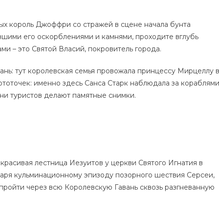
рых король Джоффри со стражей в сцене начала бунта
вшими его оскорблениями и камнями, проходите вглубь
ми – это Святой Власий, покровитель города.
ань: тут королевская семья провожала принцессу Мирцеллу 
ототочек: именно здесь Санса Старк наблюдала за кораблям
ни туристов делают памятные снимки.
– красивая лестница Иезуитов у церкви Святого Игнатия в
даря кульминационному эпизоду позорного шествия Серсеи,
 пройти через всю Королевскую Гавань сквозь разгневанную