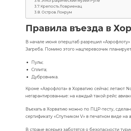
Этнографический музей Рупе
Крепость Ловриенац
Остров Локрум
Правила въезда в Хор
В начале июня оперштаб разрешил «Аэрофлоту» 
Загреба. Помимо этого нацперевозчик планирует
Пулы;
Сплита;
Дубровника.
Кроме «Аэрофлота» в Хорватию сейчас летают Nor
негарантированные: на каждый такой рейс авиа
Въехать в Хорватию можно по ПЦР-тесту, сделан
сертификату «Спутником V» в печатном виде на а
В стране всерьез заботятся о безопасности турист