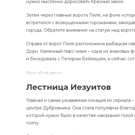
нужно мысленно дорисовать Красный замок.
Затем через главные ворота Пиле, на фоне кото
встретился с возмущенными горожанами, закида
города. Обратите внимание на статую над ворота
Справа от ворот Пиле расположена рыбацкая гав
Дорн. Каменный пирс ниже – одна из знаковых ф
и беседовала с Петиром Бейлишем, а сейчас сот
Фото: s3.nat-geo.ru
Лестница Иезуитов
Главная и самая узнаваемая локация из сериала 
центре Дубровника. Она стала популярна благо
которой нужно было в качестве наказания голой
толпу.