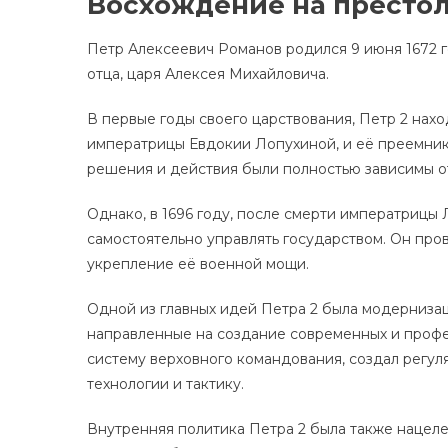
Восхождение на престо
Петр Алексеевич Романов родился 9 июня 1672 го
отца, царя Алексея Михайловича.
В первые годы своего царствования, Петр 2 нах
императрицы Евдокии Лопухиной, и её преемник
решения и действия были полностью зависимы от
Однако, в 1696 году, после смерти императрицы 
самостоятельно управлять государством. Он пр
укрепление её военной мощи.
Одной из главных идей Петра 2 была модерниза
направленные на создание современных и профе
систему верховного командования, создал регу
технологии и тактику.
Внутренняя политика Петра 2 была также нацел