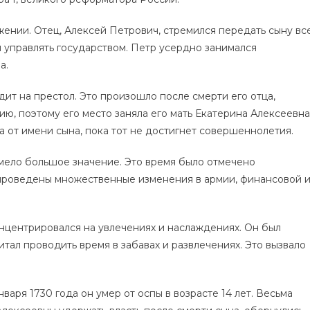
ении. Отец, Алексей Петрович, стремился передать сыну вс
м управлять государством. Петр усердно занимался
а.
сходит на престол. Это произошло после смерти его отца,
ию, поэтому его место заняла его мать Екатерина Алексеевна
а от имени сына, пока тот не достигнет совершеннолетия.
 имело большое значение. Это время было отмечено
проведены множественные изменения в армии, финансовой 
онцентрировался на увлечениях и наслаждениях. Он был
тал проводить время в забавах и развлечениях. Это вызвало
варя 1730 года он умер от оспы в возрасте 14 лет. Весьма