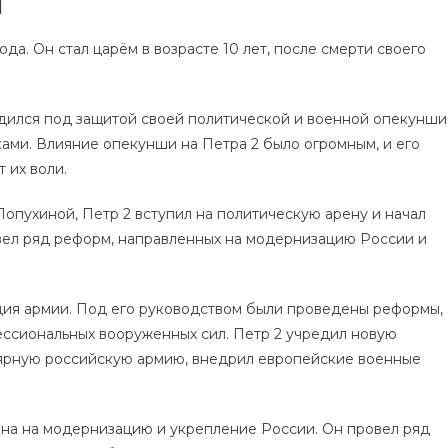
л
да. Он стал царём в возрасте 10 лет, после смерти своего
одился под защитой своей политической и военной опекунши
ами. Влияние опекунши на Петра 2 было огромным, и его
 их воли.
Лопухиной, Петр 2 вступил на политическую арену и начал
овел ряд реформ, направленных на модернизацию России и
ция армии. Под его руководством были проведены реформы,
ссиональных вооруженных сил. Петр 2 учредил новую
лярную российскую армию, внедрил европейские военные
ена на модернизацию и укрепление России. Он провел ряд