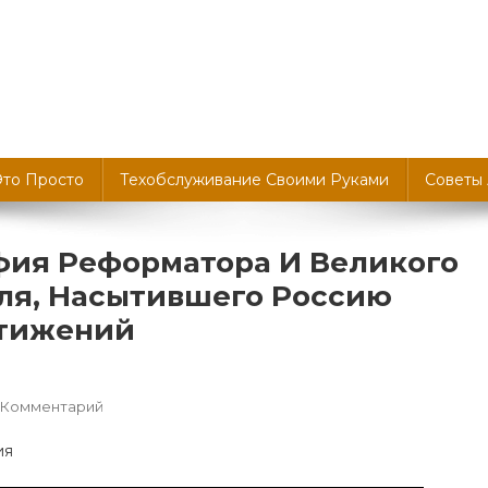
Это Просто
Техобслуживание Своими Руками
Советы
фия Реформатора И Великого
ля, Насытившего Россию
стижений
К
 Комментарий
Петр
Великий
—