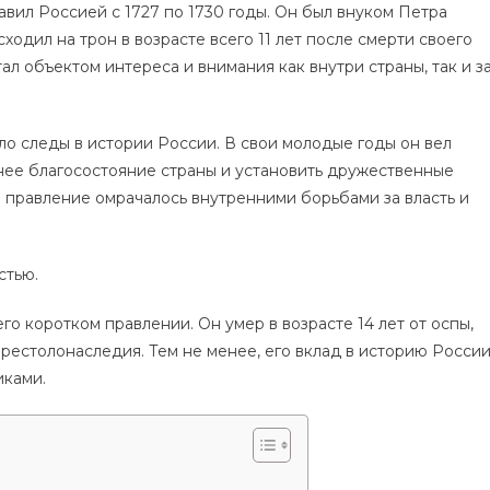
авил Россией с 1727 по 1730 годы. Он был внуком Петра
ходил на трон в возрасте всего 11 лет после смерти своего
тал объектом интереса и внимания как внутри страны, так и з
ло следы в истории России. В свои молодые годы он вел
нее благосостояние страны и установить дружественные
 правление омрачалось внутренними борьбами за власть и
стью.
его коротком правлении. Он умер в возрасте 14 лет от оспы,
рестолонаследия. Тем не менее, его вклад в историю Росси
иками.