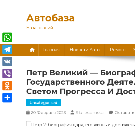
Перейти
к
Автобаза
содержимому
База знаний
WhatsApp
Главная
Новости Авто
Ремонт — 
Telegram
Петр Великий — Биогра
VK
Государственного Деяте
Viber
Светом Прогресса И До
Odnoklassniki
Uncategorised
Отправить
Sib_ecometal
20 Февраля 2023
Оставить