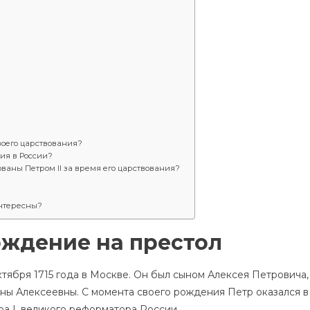
своего царствования?
ния в России?
аны Петром II за время его царствования?
интересны?
ождение на престол
ктября 1715 года в Москве. Он был сыном Алексея Петровича,
ины Алексеевны. С момента своего рождения Петр оказался в
ра I, великого реформатора России.