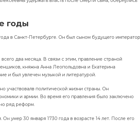
лексеевны удержать власть после смерти сына, обернулись
е годы
5 года в Санкт-Петербурге. Он был сыном будущего императо
всего два месяца. В связи с этим, правление страной
еншиков, княжна Анна Леопольдовна и Екатерина
ние и был увлечен музыкой и литературой.
вно участвовалв политической жизни страны. Он
ономики и армии. Во время его правления было заключено
но ряд реформ.
 Он умер 30 января 1730 года в возрасте 14 лет. После его