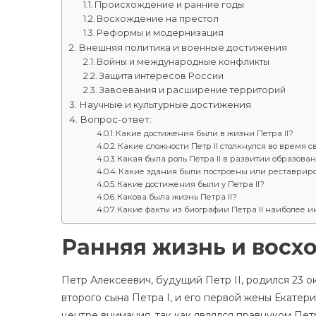
Происхождение и ранние годы
Восхождение на престол
Реформы и модернизация
Внешняя политика и военные достижения
Войны и международные конфликты
Защита интересов России
Завоевания и расширение территорий
Научные и культурные достижения
Вопрос-ответ:
Какие достижения были в жизни Петра II?
Какие сложности Петр II столкнулся во время 
Какая была роль Петра II в развитии образова
Какие здания были построены или реставриров
Какие достижения были у Петра II?
Какова была жизнь Петра II?
Какие факты из биографии Петра II наиболее 
Ранняя жизнь и восх
Петр Алексеевич, будущий Петр II, родился 23 о
второго сына Петра I, и его первой жены Екатер
центре внимания, так как являлся правнуком Пет