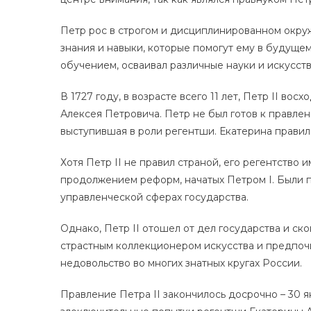
Петр рос в строгом и дисциплинированном окруж
знания и навыки, которые помогут ему в будуще
обучением, осваивал различные науки и искусств
В 1727 году, в возрасте всего 11 лет, Петр II во
Алексея Петровича. Петр не был готов к правлен
выступившая в роли регентши. Екатерина правил
Хотя Петр II не правил страной, его регентство
продолжением реформ, начатых Петром I. Были 
управленческой сферах государства.
Однако, Петр II отошел от дел государства и ск
страстным коллекционером искусства и предпочи
недовольство во многих знатных кругах России.
Правление Петра II закончилось досрочно – 30 ян