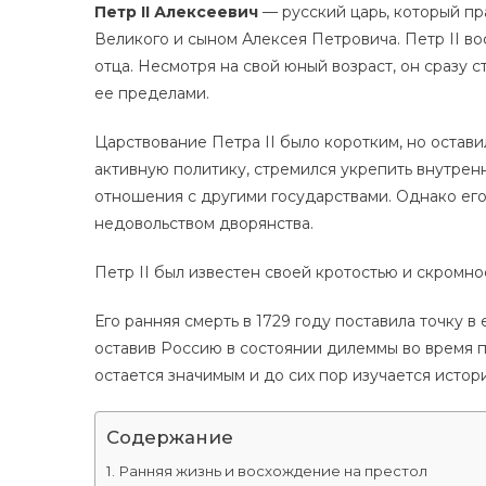
Петр II Алексеевич
— русский царь, который пр
Великого и сыном Алексея Петровича. Петр II вос
отца. Несмотря на свой юный возраст, он сразу с
ее пределами.
Царствование Петра II было коротким, но остави
активную политику, стремился укрепить внутрен
отношения с другими государствами. Однако его
недовольством дворянства.
Петр II был известен своей кротостью и скромно
Его ранняя смерть в 1729 году поставила точку в 
оставив Россию в состоянии дилеммы во время п
остается значимым и до сих пор изучается истор
Содержание
Ранняя жизнь и восхождение на престол