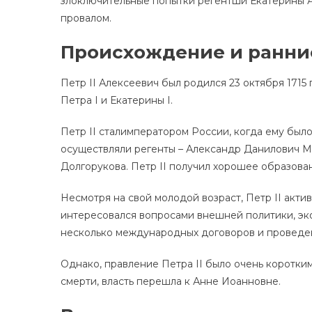
злоключительные попытки регентши Екатерины А
провалом.
Происхождение и ранни
Петр II Алексеевич был родился 23 октября 171
Петра I и Екатерины I.
Петр II сталимператором России, когда ему было 
осуществляли регенты – Александр Данилович М
Долгорукова. Петр II получил хорошее образова
Несмотря на свой молодой возраст, Петр II акти
интересовался вопросами внешней политики, эк
несколько международных договоров и проведе
Однако, правление Петра II было очень коротким.
смерти, власть перешла к Анне Иоанновне.