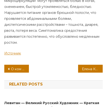
микроциркуляции могут проявляться болью в ногах,
онемением, быстрой утомляемостью, бледностью.
Нарушается питание органов брюшной полости, что
проявляется абдоминальными болями,
диспепсическими расстройствами – тошнота, диарея,
рвота, потеря веса. Симптоматика средостения
развивается постепенно, что обусловлено медленным
ростом.
Источник
Навигация
О ком мы мечтаем узнать больше — потрясающая биография и увлекательная личная жизнь актрисы Любови Зайцевой
Елена Касьянова — неповторимая певица с интересной биографией — узнайте все о ней и насладитесь фотографиями
по
RELATED POSTS
записям
Левитан — Великий Русский Художник — Краткая