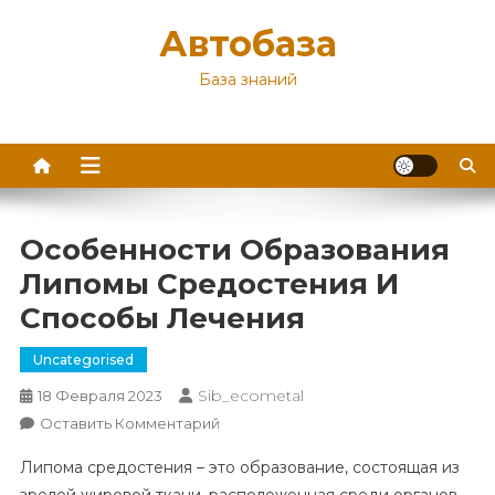
Перейти
Автобаза
к
содержимому
База знаний
Особенности Образования
Липомы Средостения И
Способы Лечения
Uncategorised
Sib_ecometal
18 Февраля 2023
К
Оставить Комментарий
Особенности
Липома средостения – это образование, состоящая из
Образования