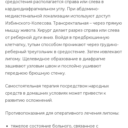
средостения располагается справа или слева в
кардиодиафрагмальном углу. При абдомино-
медиастенальной локализации используют доступ
Избинского-Колесова. Трансректальная – через прямую
мышцу живота. Хирург делает разрез справа или слева
от реберной дуги вниз. Войдя в предбрюшинную
клетчатку, тупым способом проникают через грудино-
реберный треугольник в средостение. Затем извлекают
липому. Щелевидное образование в диафрагме
зашивают узловым швом и послойно ушивают
переднюю брюшную стенку.
Самостоятельная терапия посредством народных
средств в домашних условиях может привести к
развитию осложнений.
Противопоказания для оперативного лечения липомы:
тяжелое состояние больного, связанное с