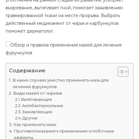
уплотнения на ранней стадии их развития, ускоряет
Правила
вызревание, вытягивает гной, помогает заживлению
Применения
травмированной ткани на месте прорыва. Выбрать
Мазей
Для
действенный медикамент от чирья и карбункулов
Лечения
поможет дерматолог.
Фурункулов
Содержание
В каких случаях уместно применять мазь для
лечения фурункулов
Виды мазей от чириев
Вытягивающие
Антибактериальные
Заживляющие
Другие
Как применять мазь
Противопоказания к применению и побочные
эффекты