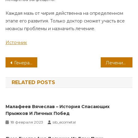
Каждая мазь от чирия действенна на определенном
этапе его развития. Только доктор сможет участь все
нюансы проблемы и назначить лечение.
Источник
Навигация
Генерал Шаймуратов — человек, чьи достижения военного и политического характера впечатляют — от личной биографии к великим победам
Лечение фурункулеза: обзор антибиотиков
по
RELATED POSTS
записям
Малафеев Вячеслав – История Спасающих
Прыжков И Личных Побед
18 февраля 2023
sib_ecometal