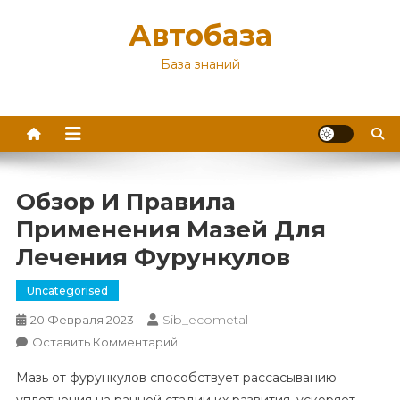
Перейти
Автобаза
к
содержимому
База знаний
Обзор И Правила
Применения Мазей Для
Лечения Фурункулов
Uncategorised
Sib_ecometal
20 Февраля 2023
К
Оставить Комментарий
Обзор
Мазь от фурункулов способствует рассасыванию
И