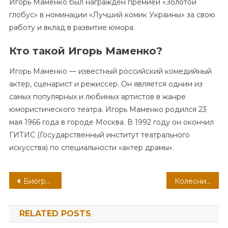
Игорь Маменко был награжден премией «Золотой
глобус» в номинации «Лучший комик Украины» за свою
работу и вклад в развитие юмора.
Кто такой Игорь Маменко?
Игорь Маменко — известный российский комедийный
актер, сценарист и режиссер. Он является одним из
самых популярных и любимых артистов в жанре
юмористического театра. Игорь Маменко родился 23
мая 1966 года в городе Москва. В 1992 году он окончил
ГИТИС (Государственный институт театрального
искусства) по специальности «актер драмы».
Навигация
Биография порноактрисы — удивительные подробности ее жизни и захватывающая история профессионального пути
Колесников Иван — биография актера, родители
по
RELATED POSTS
записям