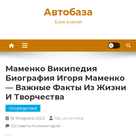
Перейти
Автобаза
к
содержимому
База знаний
Маменко Википедия
Биография Игоря Маменко
— Важные Факты Из Жизни
И Творчества
Uncategorised
Sib_ecometal
18 Февраля 2023
К
Оставить Комментарий
Маменко