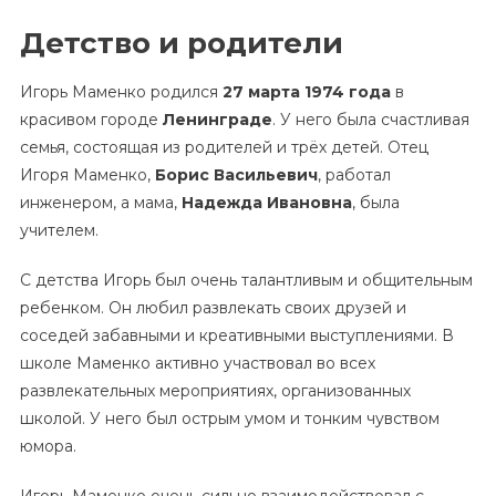
Детство и родители
Игорь Маменко родился
27 марта 1974 года
в
красивом городе
Ленинграде
. У него была счастливая
семья, состоящая из родителей и трёх детей. Отец
Игоря Маменко,
Борис Васильевич
, работал
инженером, а мама,
Надежда Ивановна
, была
учителем.
С детства Игорь был очень талантливым и общительным
ребенком. Он любил развлекать своих друзей и
соседей забавными и креативными выступлениями. В
школе Маменко активно участвовал во всех
развлекательных мероприятиях, организованных
школой. У него был острым умом и тонким чувством
юмора.
Игорь Маменко очень сильно взаимодействовал с