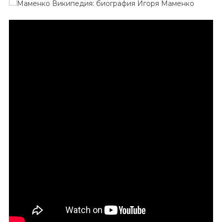
Википедия
Биография
Игоря
Маменко
—
Важные
Факты
Из
Жизни
И
Творчества