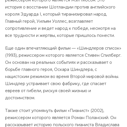
режиссером которого является Мэл Гибсон. Это
история о восстании Шотландии против английского
короля Эдуарда I, который тиранизировал народ.
Главный герой, Уильям Уоллес, возглавляет
сопротивление и ведет народ к победе, несмотря на
все трудности и жертвы, которые пришлось понести.
Еще один впечатляющий фильм — «Шиндлеров список»
(1993), режиссером которого является Стивен Спилберг.
Он основан на реальных событиях и рассказывает о
борьбе главного героя, Оскара Шиндлера, с
нацистским режимом во время Второй мировой войны.
Шиндлер устраивает свою фабрику, где спасает
евреев от гибели, рискуя своей жизнью и
достоинством.
Также стоит упомянуть фильм «Пианист» (2002),
режиссером которого является Роман Поланский. Он
рассказывает историю польского пианиста Владислава