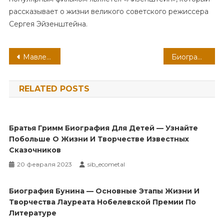
рассказывает о жизни великого советского режиссера
Сергея Эйзенштейна.
Навигация
Мавлетбердин Ильдар Маратович — биография и достижения талантливого российского политика и бизнесмена
Биография писательницы Анны Джейн — увлекательные события жизни, литературные достижения и загадочная часть биографии!
по
RELATED POSTS
записям
Братья Гримм Биография Для Детей — Узнайте
Побольше О Жизни И Творчестве Известных
Сказочников
20 февраля 2023
sib_ecometal
Биография Бунина — Основные Этапы Жизни И
Творчества Лауреата Нобелевской Премии По
Литературе