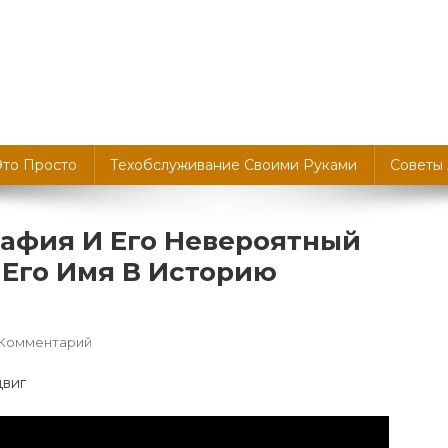
Это Просто
Техобслуживание Своими Руками
Советы
афия И Его Невероятный
 Его Имя В Историю
К
 Комментарий
Леонид
Голиков
—
Биография