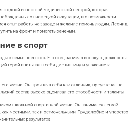
я с одной известной медицинской сестрой, которая
освобожденных от немецкой оккупации, и о возможности
мея опыт работы на заводе и желание помочь людям, Леонид
тупить на фронт и помогать раненым.
ние в спорт
оды в семье военного. Его отец занимал высокую должность 
щий герой впитывал в себя дисциплину и уважение к
его жизни. Он проявлял себя как отличник, преуспевал во
льский состав высоко оценивал его способности и таланты.
ником школьной спортивной жизни. Он занимался легкой
, как местными, так и региональными. Трудолюбие и упорство
начительных результатов.