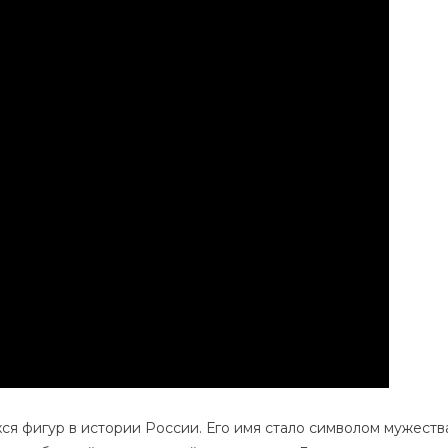
И
Его
Невероятный
Подвиг,
Который
Вписал
Его
Имя
В
Историю
я фигур в истории России. Его имя стало символом мужеств