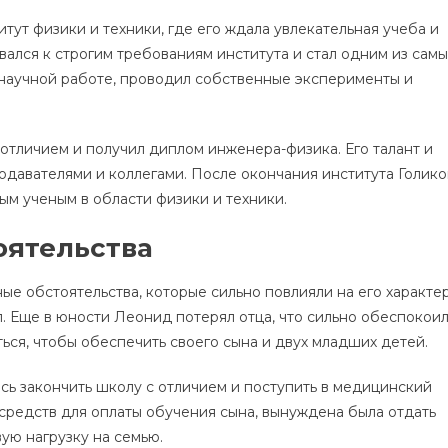
тут физики и техники, где его ждала увлекательная учеба и
ался к строгим требованиям института и стал одним из самы
в научной работе, проводил собственные эксперименты и
 отличием и получил диплом инженера-физика. Его талант и
давателями и коллегами. После окончания института Голико
ым ученым в области физики и техники.
оятельства
е обстоятельства, которые сильно повлияли на его характе
. Еще в юности Леонид потерял отца, что сильно обеспокои
ься, чтобы обеспечить своего сына и двух младших детей.
сь закончить школу с отличием и поступить в медицинский
х средств для оплаты обучения сына, вынуждена была отдать
вую нагрузку на семью.