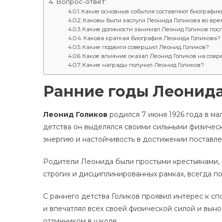
Вопрос-ответ:
Какие основные события составляют биографию
Каковы были заслуги Леонида Голикова во вр
Какие должности занимал Леонид Голиков посл
Какова краткая биография Леонида Голикова?
Какие подвиги совершил Леонид Голиков?
Какое влияние оказал Леонид Голиков на сов
Какие награды получил Леонид Голиков?
Ранние годы Леонида
Леонид Голиков
родился 7 июня 1926 года в ма
детства он выделялся своими сильными физичес
энергию и настойчивость в достижении поставле
Родители Леонида были простыми крестьянами, 
строгих и дисциплинированных рамках, всегда п
С раннего детства Голиков проявил интерес к сп
и впечатлял всех своей физической силой и выно
отличником в школе.