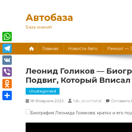
Перейти
к
Автобаза
содержимому
База знаний
WhatsApp
Главная
Новости Авто
Ремонт — 
Telegram
Леонид Голиков — Биогр
VK
Подвиг, Который Вписал
Viber
Uncategorised
Odnoklassniki
Sib_ecometal
18 Февраля 2023
Оставить
Отправить