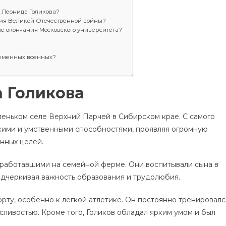
 Леонида Голикова?
емя Великой Отечественной войны?
е окончания Московского университета?
ременных военных?
 Голикова
леньком селе Верхний Парчей в Сибирском крае. С самого
кими и умственными способностями, проявляя огромную
нных целей.
работавшими на семейной ферме. Они воспитывали сына в
одчеркивая важность образования и трудолюбия.
орту, особенно к легкой атлетике. Он постоянно тренировалс
сливостью. Кроме того, Голиков обладал ярким умом и был