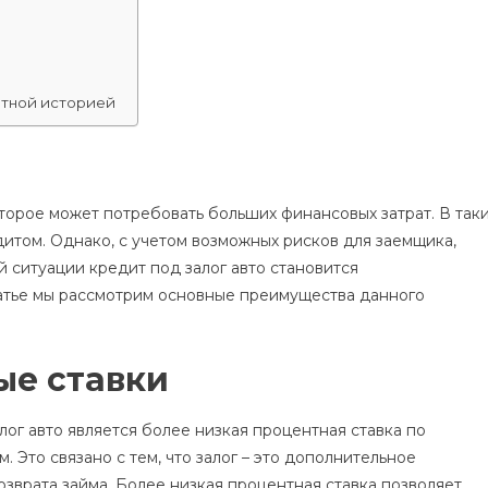
итной историей
торое может потребовать больших финансовых затрат. В так
дитом. Однако, с учетом возможных рисков для заемщика,
й ситуации кредит под залог авто становится
татье мы рассмотрим основные преимущества данного
ые ставки
ог авто является более низкая процентная ставка по
Это связано с тем, что залог – это дополнительное
озврата займа. Более низкая процентная ставка позволяет