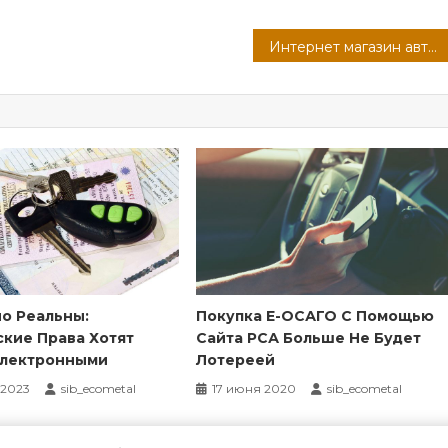
Интернет магазин автозапчастей: удобство и доступность для автолюбителей
о Реальны:
Покупка Е-ОСАГО С Помощью
кие Права Хотят
Сайта РСА Больше Не Будет
Электронными
Лотереей
 2023
sib_ecometal
17 июня 2020
sib_ecometal