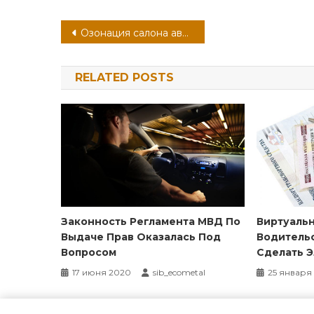
Навигация
Озонация салона автомобиля: преимущества и способы проведения процедуры
по
RELATED POSTS
записям
Законность Регламента МВД По
Виртуальн
Выдаче Прав Оказалась Под
Водительс
Вопросом
Сделать 
17 июня 2020
sib_ecometal
25 января