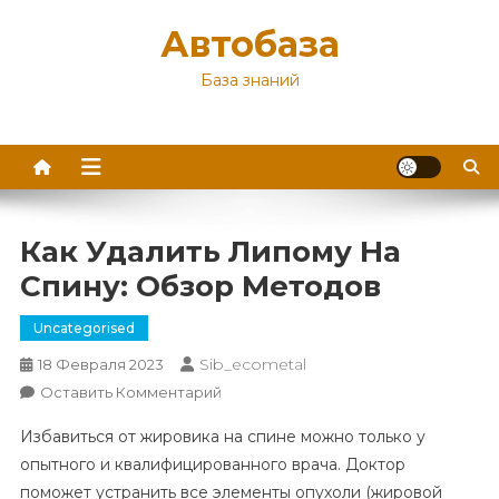
Перейти
Автобаза
к
содержимому
База знаний
Как Удалить Липому На
Спину: Обзор Методов
Uncategorised
Sib_ecometal
18 Февраля 2023
К
Оставить Комментарий
Как
Избавиться от жировика на спине можно только у
Удалить
опытного и квалифицированного врача. Доктор
Липому
поможет устранить все элементы опухоли (жировой
На