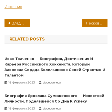
Источник
Навигация
Влад Лисовец — биография и личная жизнь известного актера и телеведущего
Лесков биография презентация 8 класс интересная история жизни и творчества писателя
по
RELATED POSTS
записям
Иван Ткаченко — Биография, Достижения И
Карьера Российского Хоккеиста, Который
Завоевал Сердца Болельщиков Своей Страстью И
Талантом
18 февраля 2023
sib_ecometal
Биография Ярослава Сумишевского — Известной
Личности, Поднявшейся Со Дна К Успеху
18 февраля 2023
sib_ecometal